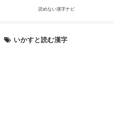
読めない漢字ナビ
いかすと読む漢字