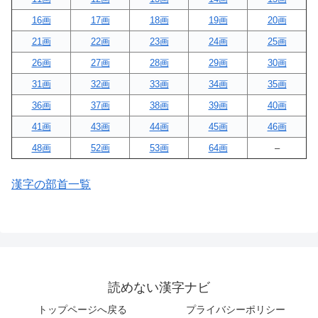
16画
17画
18画
19画
20画
21画
22画
23画
24画
25画
26画
27画
28画
29画
30画
31画
32画
33画
34画
35画
36画
37画
38画
39画
40画
41画
43画
44画
45画
46画
48画
52画
53画
64画
–
漢字の部首一覧
読めない漢字ナビ
トップページへ戻る
プライバシーポリシー