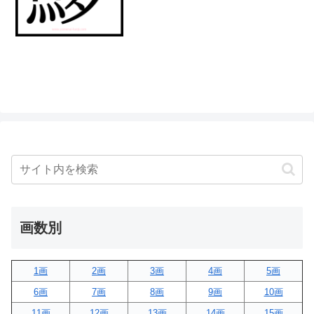
画数別
1画
2画
3画
4画
5画
6画
7画
8画
9画
10画
11画
12画
13画
14画
15画