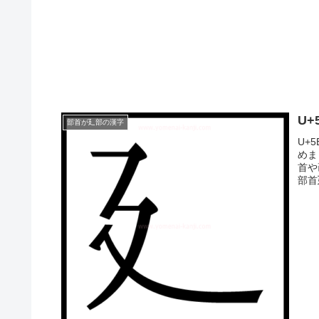
U
部首が廴部の漢字
U+
めま
首や
部首