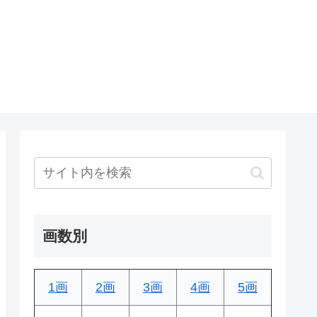
画数別
1画
2画
3画
4画
5画