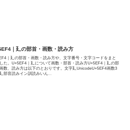
+5EF4｜廴の部首・画数・読み方
5EF4｜廴の部首・画数・読み方や、文字番号・文字コードをまと
した。U+5EF4｜廴について画数・部首・読み方U+5EF4｜廴の部
画数、読み方は以下のとおりです。文字廴UnicodeU+5EF4画数3
廴部音読みイン訓読みいん...