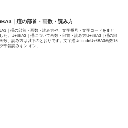
+6BA3｜殣の部首・画数・読み方
6BA3｜殣の部首・画数・読み方や、文字番号・文字コードをまと
した。U+6BA3｜殣について画数・部首・読み方U+6BA3｜殣の部
画数、読み方は以下のとおりです。文字殣UnicodeU+6BA3画数15
歹部音読みキン,ギン,...