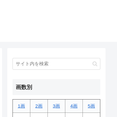
画数別
1画
2画
3画
4画
5画