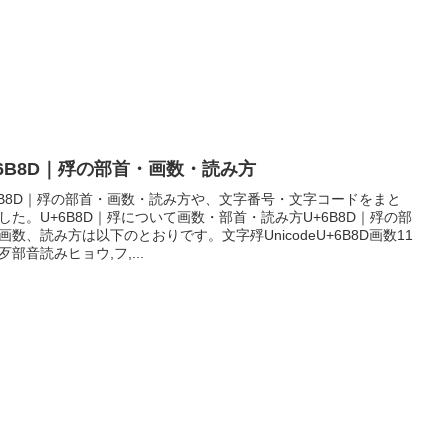
+6B8D｜殍の部首・画数・読み方
6B8D｜殍の部首・画数・読み方や、文字番号・文字コードをまと
した。U+6B8D｜殍について画数・部首・読み方U+6B8D｜殍の部
画数、読み方は以下のとおりです。文字殍UnicodeU+6B8D画数11
歹部音読みヒョウ,フ,...