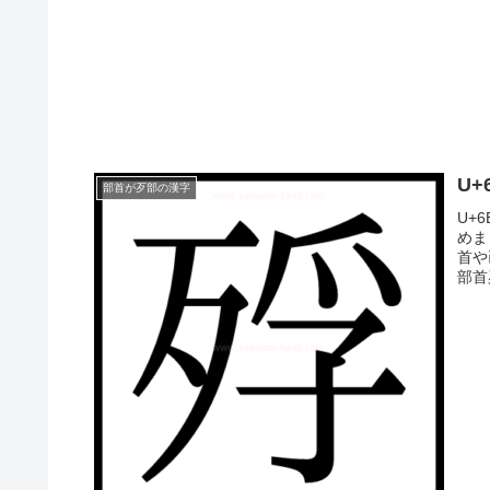
U
部首が歹部の漢字
U+
めま
首や
部首