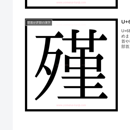
U
部首が歹部の漢字
U+
めま
首や
部首