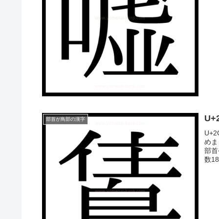
U+
部首が鳥部の漢字
U+
めま
部首
数1