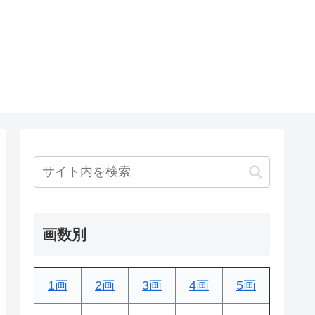
画数別
1画
2画
3画
4画
5画