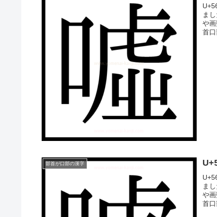
U+
まし
や画
首口
U
部首が口部の漢字
U+
まし
や画
首口