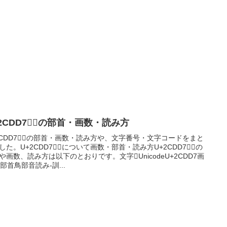
2CDD7｜𬷗の部首・画数・読み方
2CDD7｜𬷗の部首・画数・読み方や、文字番号・文字コードをまと
した。U+2CDD7｜𬷗について画数・部首・読み方U+2CDD7｜𬷗の
や画数、読み方は以下のとおりです。文字𬷗UnicodeU+2CDD7画
8部首鳥部音読み-訓...