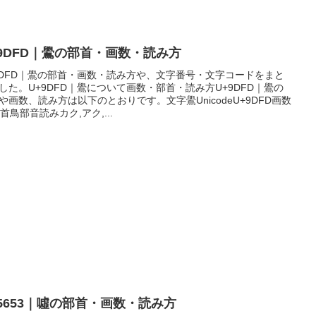
+9DFD｜鷽の部首・画数・読み方
9DFD｜鷽の部首・画数・読み方や、文字番号・文字コードをまと
した。U+9DFD｜鷽について画数・部首・読み方U+9DFD｜鷽の
や画数、読み方は以下のとおりです。文字鷽UnicodeU+9DFD画数
部首鳥部音読みカク,アク,...
+5653｜噓の部首・画数・読み方