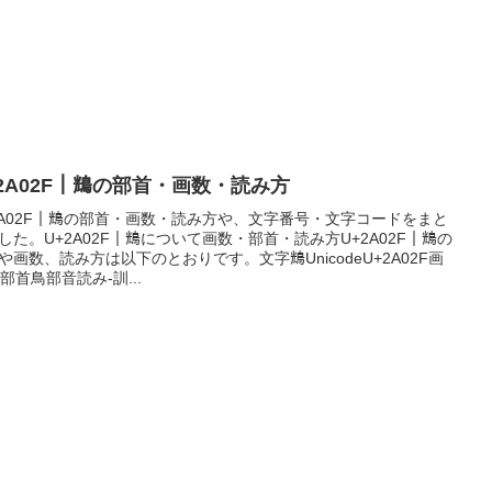
2A02F｜𪀯の部首・画数・読み方
2A02F｜𪀯の部首・画数・読み方や、文字番号・文字コードをまと
した。U+2A02F｜𪀯について画数・部首・読み方U+2A02F｜𪀯の
や画数、読み方は以下のとおりです。文字𪀯UnicodeU+2A02F画
7部首鳥部音読み-訓...