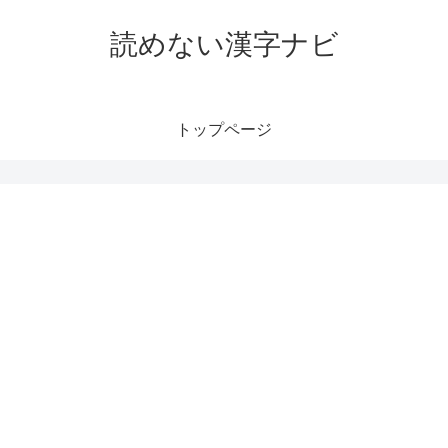
読めない漢字ナビ
トップページ