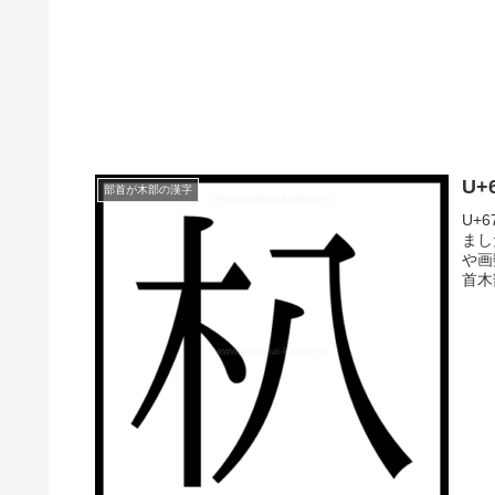
U
部首が木部の漢字
U+
まし
や画
首木