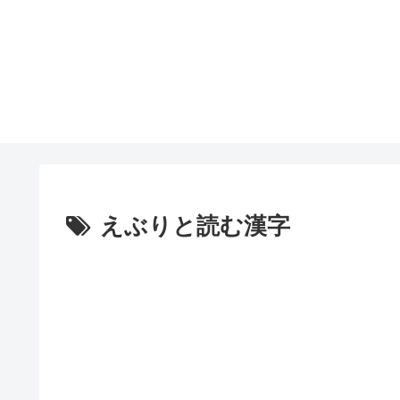
えぶりと読む漢字