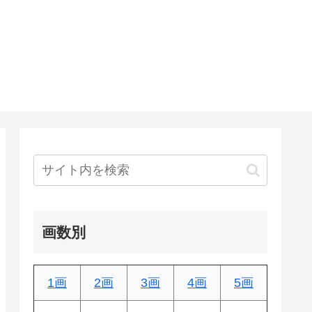
画数別
1画
2画
3画
4画
5画