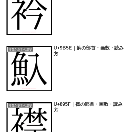
U+9B5E｜魞の部首・画数・読み
部首が魚部の漢字
方
U+895F｜襟の部首・画数・読み
部首が衣部の漢字
方