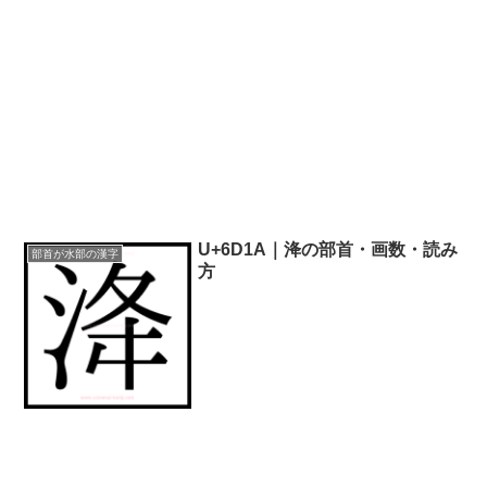
U+6D1A｜洚の部首・画数・読み
部首が水部の漢字
方