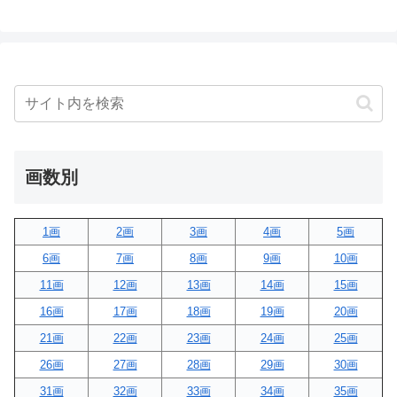
画数別
1画
2画
3画
4画
5画
6画
7画
8画
9画
10画
11画
12画
13画
14画
15画
16画
17画
18画
19画
20画
21画
22画
23画
24画
25画
26画
27画
28画
29画
30画
31画
32画
33画
34画
35画