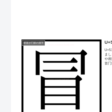
U+
部首が冂部の漢字
U+
まし
や画
首冂