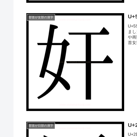
U
部首が女部の漢字
U+
まし
や画
首女
U+
部首が日部の漢字
U+