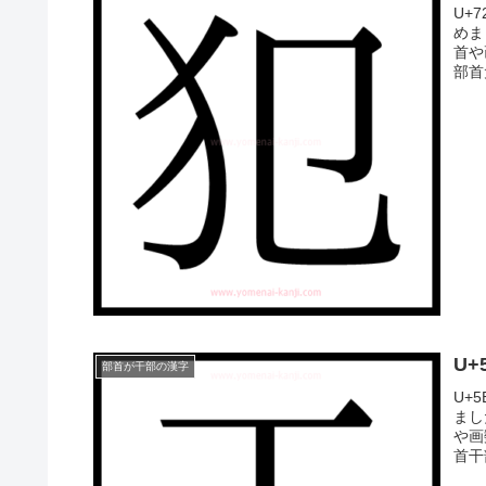
U+
めま
首や
部首
U
部首が干部の漢字
U+
まし
や画
首干