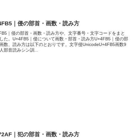
4FB5｜侵󠄃の部首・画数・読み方
4FB5｜侵󠄃の部首・画数・読み方や、文字番号・文字コードをまと
した。U+4FB5｜侵󠄃について画数・部首・読み方U+4FB5｜侵󠄃の部
画数、読み方は以下のとおりです。文字侵󠄃UnicodeU+4FB5画数9
人部音読みシン訓...
+72AF｜犯の部首・画数・読み方