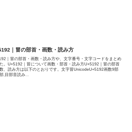
5192｜冒󠄃の部首・画数・読み方
5192｜冒󠄃の部首・画数・読み方や、文字番号・文字コードをまとめ
た。U+5192｜冒󠄃について画数・部首・読み方U+5192｜冒󠄃の部首
数、読み方は以下のとおりです。文字冒󠄃UnicodeU+5192画数9部
部,目部音読み...