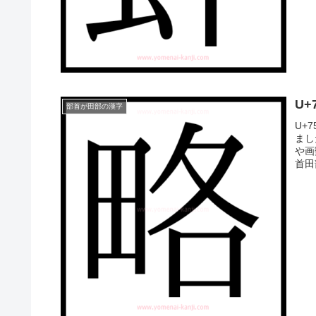
U
部首が田部の漢字
U+
まし
や画
首田