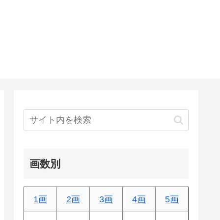
画数別
1画
2画
3画
4画
5画