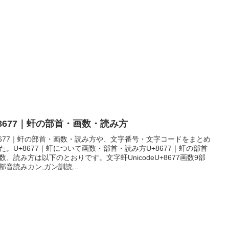
+8677｜虷の部首・画数・読み方
8677｜虷の部首・画数・読み方や、文字番号・文字コードをまとめ
た。U+8677｜虷について画数・部首・読み方U+8677｜虷の部首
数、読み方は以下のとおりです。文字虷UnicodeU+8677画数9部
部音読みカン,ガン訓読...