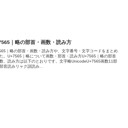
+7565｜略の部首・画数・読み方
7565｜略の部首・画数・読み方や、文字番号・文字コードをまとめ
た。U+7565｜略について画数・部首・読み方U+7565｜略の部首
数、読み方は以下のとおりです。文字略UnicodeU+7565画数11部
部音読みリャク訓読み...