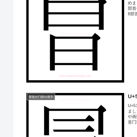
めま
部首
8部
U
部首が冂部の漢字
U+
まし
や画
首冂