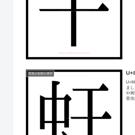
U
部首が虫部の漢字
U+
まし
や画
首虫