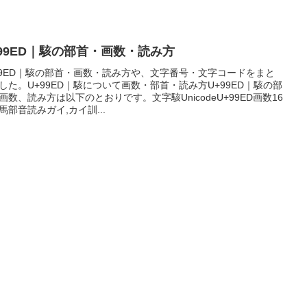
+99ED｜駭の部首・画数・読み方
99ED｜駭の部首・画数・読み方や、文字番号・文字コードをまと
した。U+99ED｜駭について画数・部首・読み方U+99ED｜駭の部
画数、読み方は以下のとおりです。文字駭UnicodeU+99ED画数16
馬部音読みガイ,カイ訓...