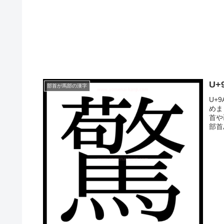
U
部首が馬部の漢字
U+
めま
首や
部首