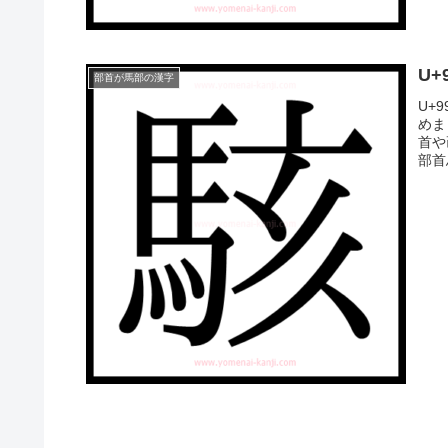
U
部首が馬部の漢字
U+
めま
首や
部首