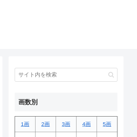
画数別
1画
2画
3画
4画
5画