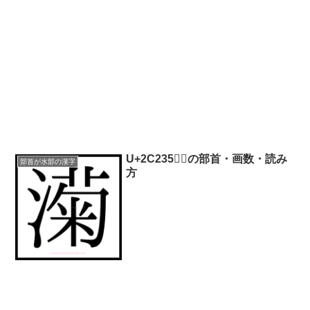
U+2C235｜𬈵の部首・画数・読み
部首が水部の漢字
方