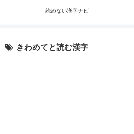
読めない漢字ナビ
きわめてと読む漢字