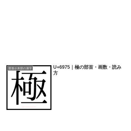
U+6975｜極の部首・画数・読み
部首が木部の漢字
方