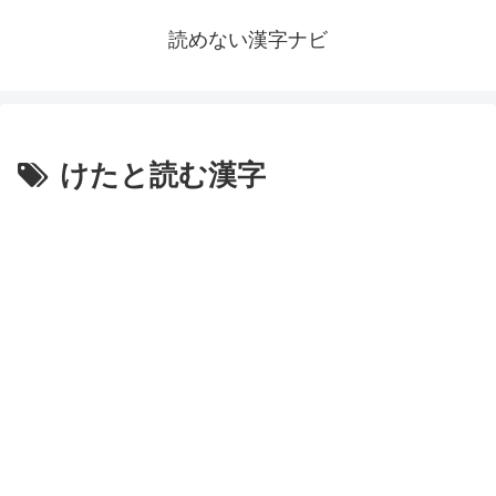
読めない漢字ナビ
けたと読む漢字