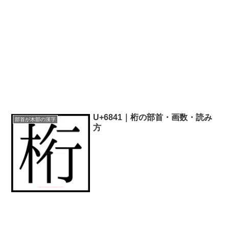
U+6841｜桁の部首・画数・読み
部首が木部の漢字
方