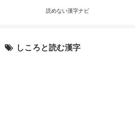
読めない漢字ナビ
しころと読む漢字