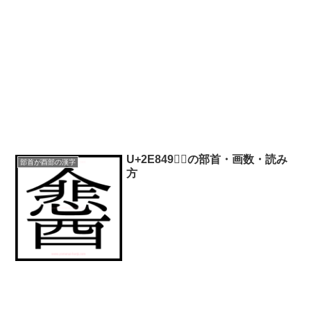
U+2E849｜𮡉の部首・画数・読み
部首が酉部の漢字
方