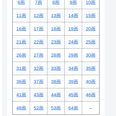
6画
7画
8画
9画
10画
11画
12画
13画
14画
15画
16画
17画
18画
19画
20画
21画
22画
23画
24画
25画
26画
27画
28画
29画
30画
31画
32画
33画
34画
35画
36画
37画
38画
39画
40画
41画
43画
44画
45画
46画
48画
52画
53画
64画
–