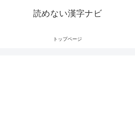
読めない漢字ナビ
トップページ