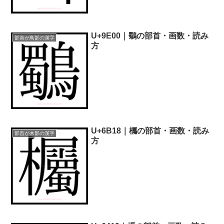
U+9E00｜鸀の部首・画数・読み
部首が鳥部の漢字
方
U+6B18｜欘の部首・画数・読み
部首が木部の漢字
方