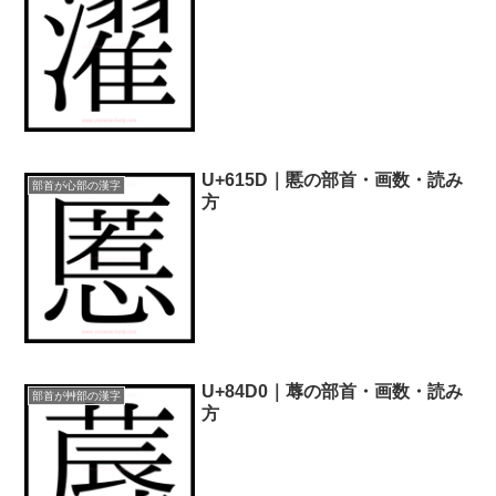
U+615D｜慝の部首・画数・読み
部首が心部の漢字
方
U+84D0｜蓐の部首・画数・読み
部首が艸部の漢字
方