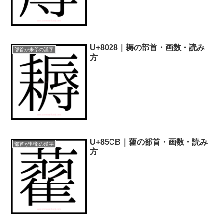
U+8028｜耨の部首・画数・読み
部首が耒部の漢字
方
U+85CB｜藋の部首・画数・読み
部首が艸部の漢字
方