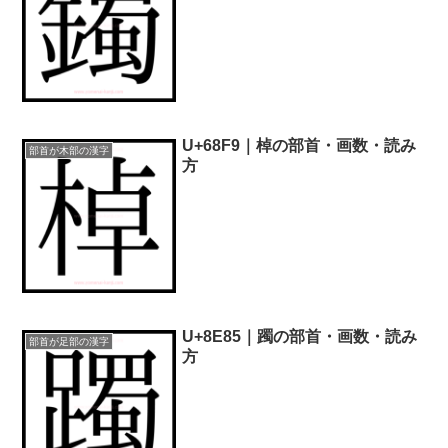
U+68F9｜棹の部首・画数・読み
部首が木部の漢字
方
U+8E85｜躅の部首・画数・読み
部首が足部の漢字
方