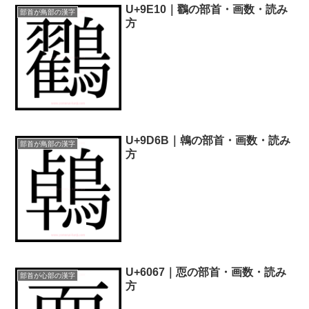
U+9E10｜鸐の部首・画数・読み
部首が鳥部の漢字
方
U+9D6B｜鵫の部首・画数・読み
部首が鳥部の漢字
方
U+6067｜恧の部首・画数・読み
部首が心部の漢字
方