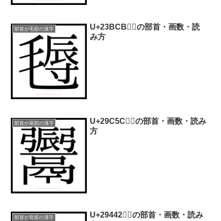
U+23BCB｜𣯋の部首・画数・読
部首が毛部の漢字
み方
U+29C5C｜𩱜の部首・画数・読み
部首が鬲部の漢字
方
U+29442｜𩑂の部首・画数・読み
部首が音部の漢字