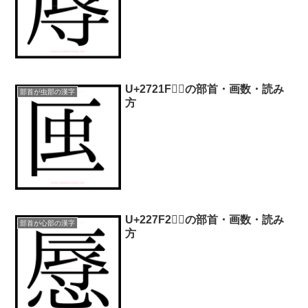
U+2721F｜𧈟の部首・画数・読み
部首が虫部の漢字
方
U+227F2｜𢟲の部首・画数・読み
部首が心部の漢字
方