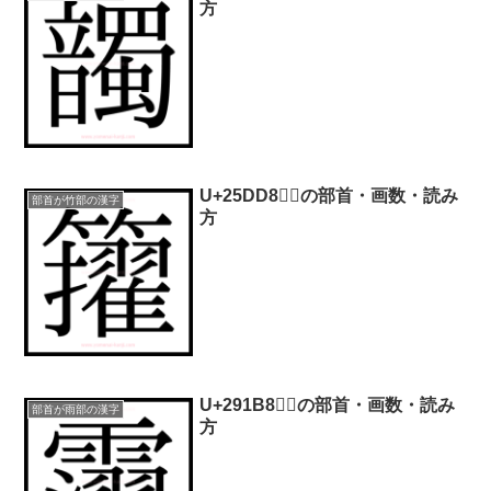
方
U+25DD8｜𥷘の部首・画数・読み
部首が竹部の漢字
方
U+291B8｜𩆸の部首・画数・読み
部首が雨部の漢字
方