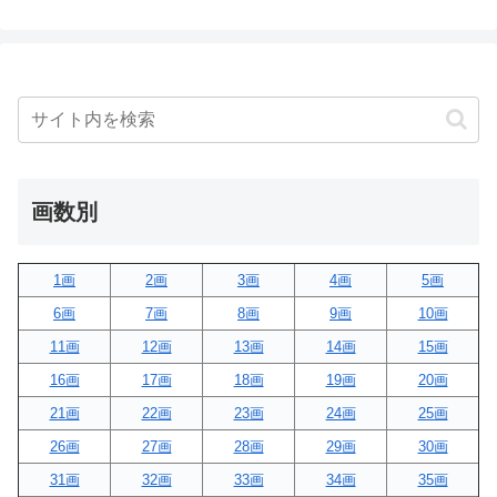
画数別
1画
2画
3画
4画
5画
6画
7画
8画
9画
10画
11画
12画
13画
14画
15画
16画
17画
18画
19画
20画
21画
22画
23画
24画
25画
26画
27画
28画
29画
30画
31画
32画
33画
34画
35画