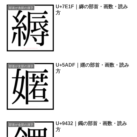
U+7E1F｜縟の部首・画数・読み
部首が糸部の漢字
方
U+5ADF｜嫟の部首・画数・読み
部首が女部の漢字
方
U+9432｜鐲の部首・画数・読み
部首が金部の漢字
方