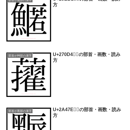
部首が魚部の漢字
方
U+270D4｜𧃔の部首・画数・読み
部首が艸部の漢字
方
U+2A47E｜𪑾の部首・画数・読み
部首が黒部の漢字
方