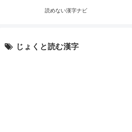
読めない漢字ナビ
じょくと読む漢字