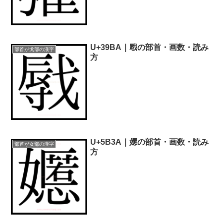
U+39BA｜㦺の部首・画数・読み
部首が戈部の漢字
方
U+5B3A｜嬺の部首・画数・読み
部首が女部の漢字
方