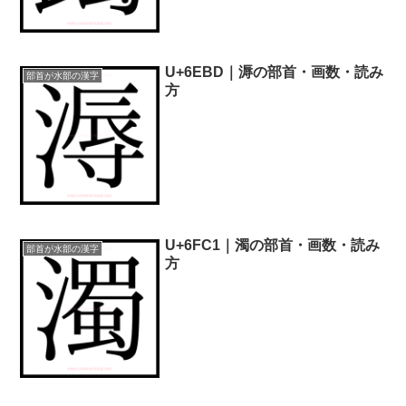
U+6EBD｜溽の部首・画数・読み
部首が水部の漢字
方
U+6FC1｜濁の部首・画数・読み
部首が水部の漢字
方