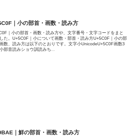
+5C0F｜小の部首・画数・読み方
5C0F｜小の部首・画数・読み方や、文字番号・文字コードをまと
した。U+5C0F｜小について画数・部首・読み方U+5C0F｜小の部
画数、読み方は以下のとおりです。文字小UnicodeU+5C0F画数3
小部音読みショウ訓読みち...
+9BAE｜鮮の部首・画数・読み方