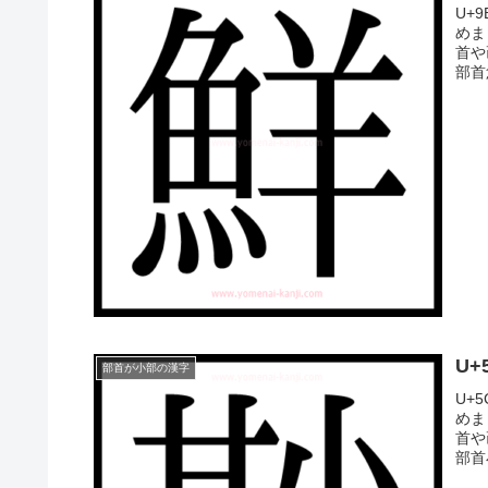
U+
めま
首や
部首
U
部首が小部の漢字
U+
めま
首や
部首