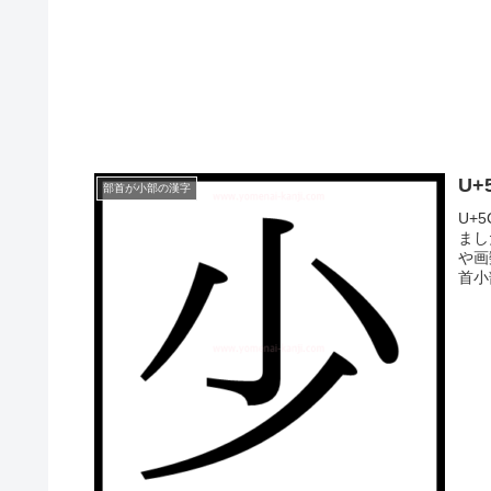
U
部首が小部の漢字
U+
まし
や画
首小