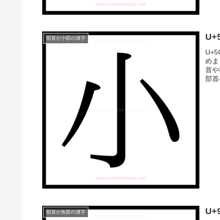
U
部首が小部の漢字
U+
めま
首や
部首
U
部首が魚部の漢字