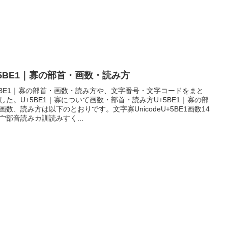
+5BE1｜寡の部首・画数・読み方
5BE1｜寡の部首・画数・読み方や、文字番号・文字コードをまと
した。U+5BE1｜寡について画数・部首・読み方U+5BE1｜寡の部
画数、読み方は以下のとおりです。文字寡UnicodeU+5BE1画数14
宀部音読みカ訓読みすく...