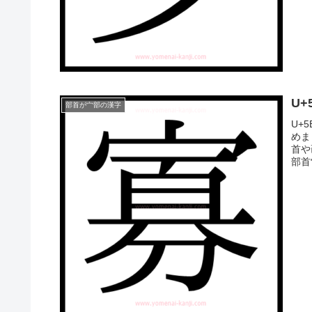
U
部首が宀部の漢字
U+
めま
首や
部首