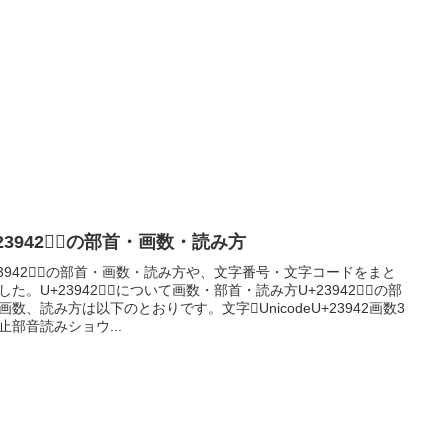
23942｜𣥂の部首・画数・読み方
23942｜𣥂の部首・画数・読み方や、文字番号・文字コードをまと
した。U+23942｜𣥂について画数・部首・読み方U+23942｜𣥂の部
画数、読み方は以下のとおりです。文字𣥂UnicodeU+23942画数3
止部音読みショウ...