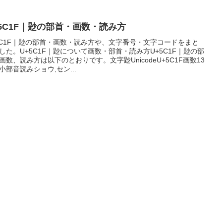
+5C1F｜尟の部首・画数・読み方
5C1F｜尟の部首・画数・読み方や、文字番号・文字コードをまと
した。U+5C1F｜尟について画数・部首・読み方U+5C1F｜尟の部
画数、読み方は以下のとおりです。文字尟UnicodeU+5C1F画数13
小部音読みショウ,セン...