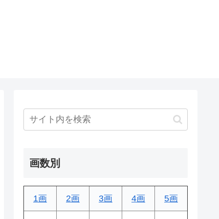
画数別
1画
2画
3画
4画
5画