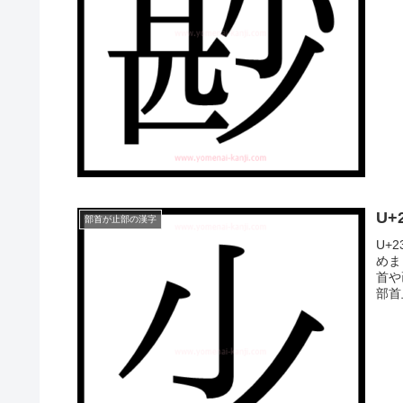
U+
部首が止部の漢字
U+
めま
首や
部首