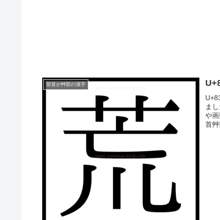
U
部首が艸部の漢字
U+
まし
や画
首艸