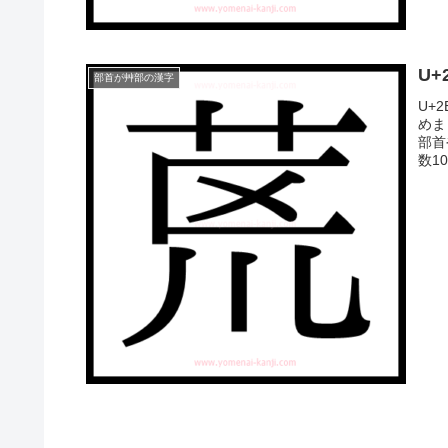
U+
部首が艸部の漢字
U+
めま
部首
数1