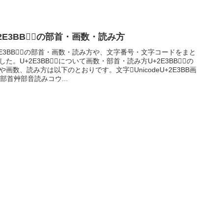
2E3BB｜𮎻の部首・画数・読み方
2E3BB｜𮎻の部首・画数・読み方や、文字番号・文字コードをまと
した。U+2E3BB｜𮎻について画数・部首・読み方U+2E3BB｜𮎻の
や画数、読み方は以下のとおりです。文字𮎻UnicodeU+2E3BB画
0部首艸部音読みコウ...