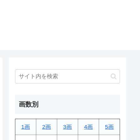
画数別
1画
2画
3画
4画
5画