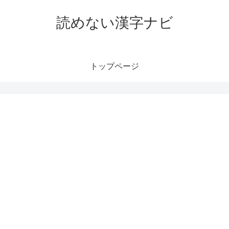
読めない漢字ナビ
トップページ