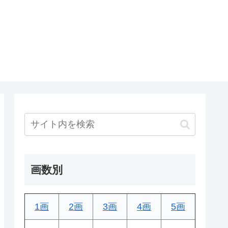
画数別
1画
2画
3画
4画
5画