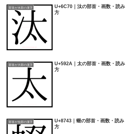
U+6C70｜汰の部首・画数・読み
部首が水部の漢字
方
U+592A｜太の部首・画数・読み
部首が大部の漢字
方
U+8743｜蝃の部首・画数・読み
部首が虫部の漢字
方