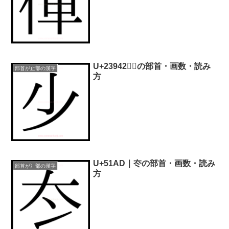
U+23942｜𣥂の部首・画数・読み
部首が止部の漢字
方
U+51AD｜冭の部首・画数・読み
部首が冫部の漢字
方