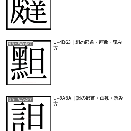
U+4D63｜䵣の部首・画数・読み
部首が黒部の漢字
方
U+8A5A｜詚の部首・画数・読み
部首が言部の漢字
方