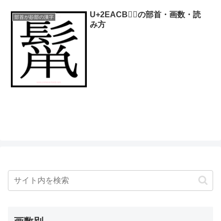
U+2EACB｜𮫋の部首・画数・読
部首が髟部の漢字
み方