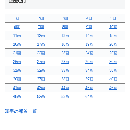
画数別
1画
2画
3画
4画
5画
6画
7画
8画
9画
10画
11画
12画
13画
14画
15画
16画
17画
18画
19画
20画
21画
22画
23画
24画
25画
26画
27画
28画
29画
30画
31画
32画
33画
34画
35画
36画
37画
38画
39画
40画
41画
43画
44画
45画
46画
48画
52画
53画
64画
–
漢字の部首一覧