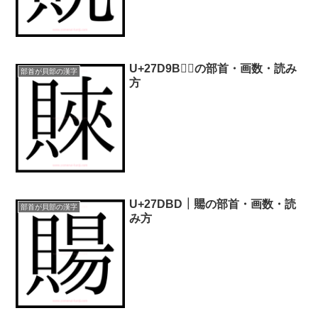
U+27D9B｜𧶛の部首・画数・読み
部首が貝部の漢字
方
U+27DBD｜𧶽の部首・画数・読
部首が貝部の漢字
み方