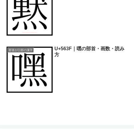
U+563F｜嘿の部首・画数・読み
部首が口部の漢字
方