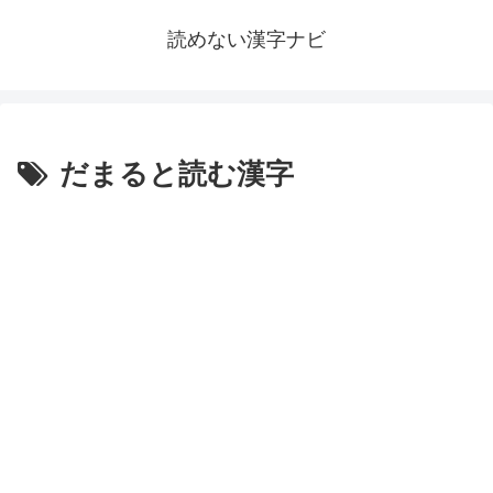
読めない漢字ナビ
だまると読む漢字