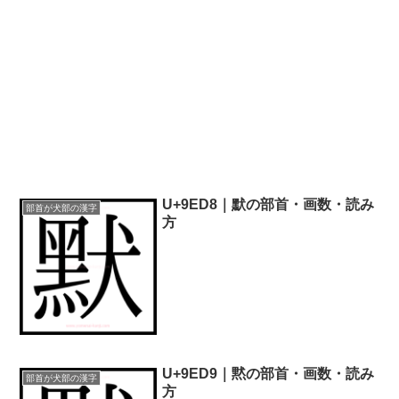
U+9ED8｜默の部首・画数・読み
部首が犬部の漢字
方
U+9ED9｜黙の部首・画数・読み
部首が犬部の漢字
方