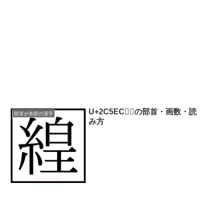
U+2C5EC｜𬗬の部首・画数・読
部首が糸部の漢字
み方