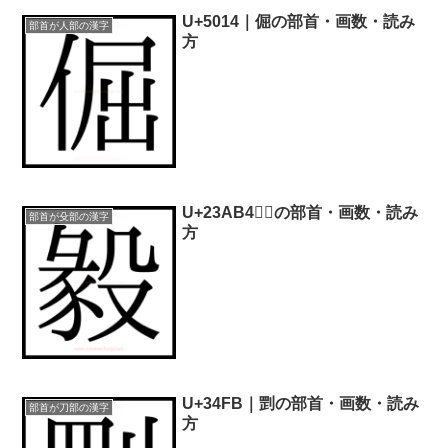
U+5014｜倔の部首・画数・読み
部首が人部の漢字
方
U+23AB4｜𣪴の部首・画数・読み
部首が殳部の漢字
方
U+34FB｜㓻の部首・画数・読み
部首が刀部の漢字
方