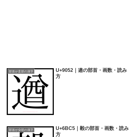
U+9052｜遒󠄄の部首・画数・読み
部首が辵部の漢字
方
U+6BC5｜毅の部首・画数・読み
部首が殳部の漢字
方