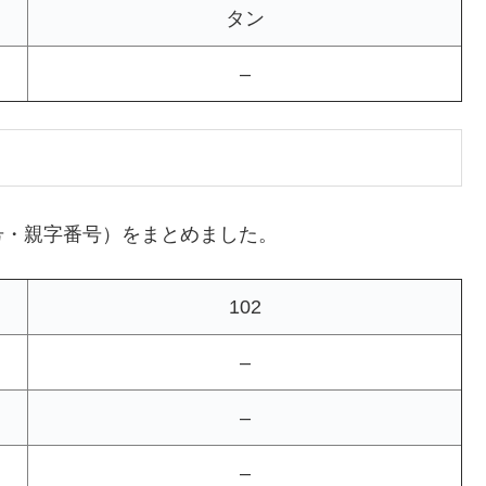
タン
–
号・親字番号）をまとめました。
102
–
–
–