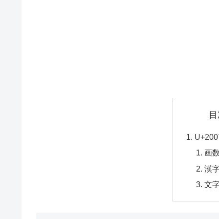
目
U+20
画
漢
文