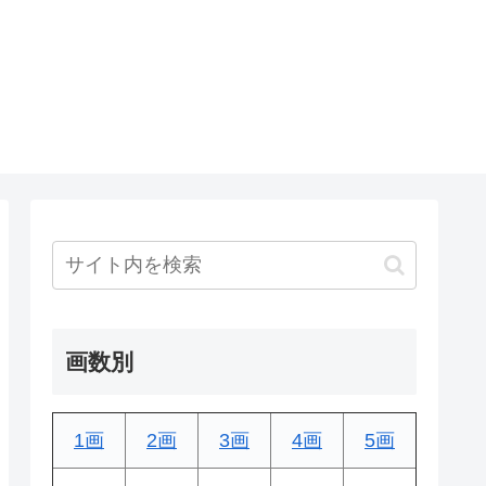
画数別
1画
2画
3画
4画
5画