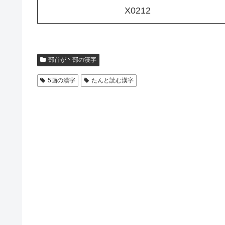
X0212
部首が丶部の漢字
5画の漢字
たんと読む漢字