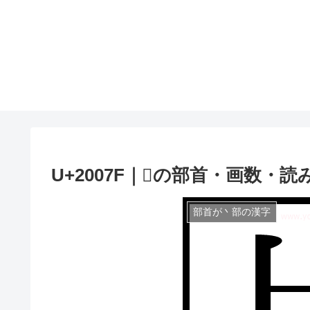
U+2007F｜𠁿の部首・画数・読
部首が丶部の漢字