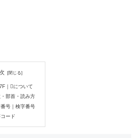
次
07F｜𠁿について
数・部首・読み方
字番号｜検字番号
字コード