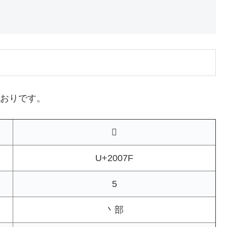
とおりです。
𠁿
U+2007F
5
丶部