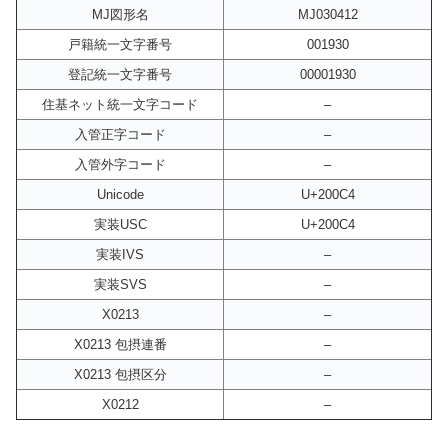
MJ図形名
MJ030412
戸籍統一文字番号
001930
登記統一文字番号
00001930
住基ネット統一文字コード
–
入管正字コード
–
入管外字コード
–
Unicode
U+200C4
実装USC
U+200C4
実装IVS
–
実装SVS
–
X0213
–
X0213 包摂連番
–
X0213 包摂区分
–
X0212
–