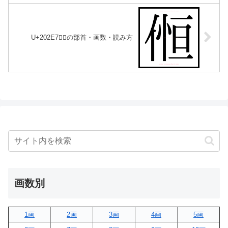
U+202E7｜𠋧の部首・画数・読み方
画数別
1画
2画
3画
4画
5画