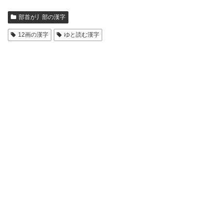
部首が丿部の漢字
12画の漢字
ゆと読む漢字