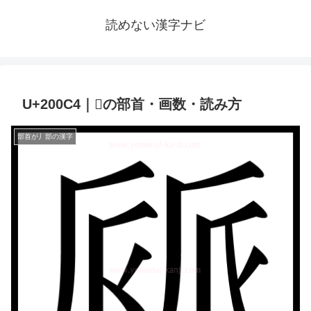
読めない漢字ナビ
U+200C4｜𠃄の部首・画数・読み方
部首が丿部の漢字