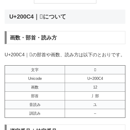
U+200C4｜𠃄について
画数・部首・読み方
U+200C4｜𠃄の部首や画数、読み方は以下のとおりです。
文字
𠃄
Unicode
U+200C4
画数
12
部首
丿部
音読み
ユ
訓読み
–