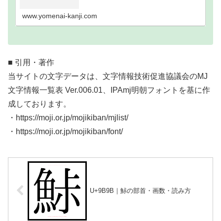
い難読漢字一覧分類｜画数順1画2画3画4画5画6画7
画8画9画10画11画12画13画14画15画16…
www.yomenai-kanji.com
■ 引用・著作
当サイトの文字データは、文字情報技術促進協議会のMJ
文字情報一覧表 Ver.006.01、IPAmj明朝フォントを基に作
成しております。
・https://moji.or.jp/mojikiban/mjlist/
・https://moji.or.jp/mojikiban/font/
U+9B9B｜鮛の部首・画数・読み方