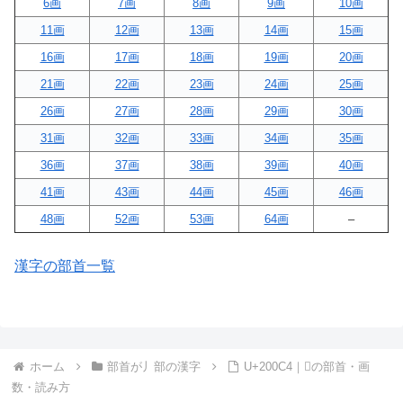
6画
7画
8画
9画
10画
11画
12画
13画
14画
15画
16画
17画
18画
19画
20画
21画
22画
23画
24画
25画
26画
27画
28画
29画
30画
31画
32画
33画
34画
35画
36画
37画
38画
39画
40画
41画
43画
44画
45画
46画
48画
52画
53画
64画
–
漢字の部首一覧
ホーム
部首が丿部の漢字
U+200C4｜𠃄の部首・画
数・読み方