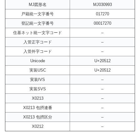
MJ図形名
MJ030993
戸籍統一文字番号
017270
登記統一文字番号
00017270
住基ネット統一文字コード
–
入管正字コード
–
入管外字コード
–
Unicode
U+20512
実装USC
U+20512
実装IVS
–
実装SVS
–
X0213
–
X0213 包摂連番
–
X0213 包摂区分
–
X0212
–