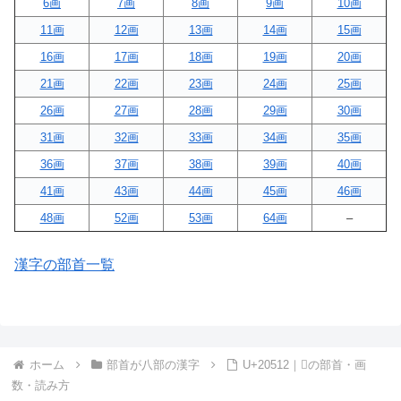
6画
7画
8画
9画
10画
11画
12画
13画
14画
15画
16画
17画
18画
19画
20画
21画
22画
23画
24画
25画
26画
27画
28画
29画
30画
31画
32画
33画
34画
35画
36画
37画
38画
39画
40画
41画
43画
44画
45画
46画
48画
52画
53画
64画
–
漢字の部首一覧
ホーム
部首が八部の漢字
U+20512｜𠔒の部首・画
数・読み方