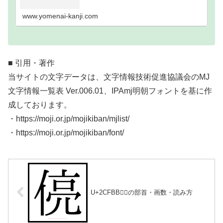
い難読漢字一覧分類｜画数順1画2画3画4画5画6画7
画8画9画10画11画12画13画14画15画16…
www.yomenai-kanji.com
■ 引用・著作
当サイトの文字データは、文字情報技術促進協議会のMJ
文字情報一覧表 Ver.006.01、IPAmj明朝フォントを基に作
成しております。
・https://moji.or.jp/mojikiban/mjlist/
・https://moji.or.jp/mojikiban/font/
U+2CFBB｜𬾻の部首・画数・読み方