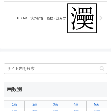
U+3D94｜㶔の部首・画数・読み方
画数別
1画
2画
3画
4画
5画