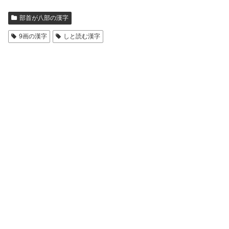
部首が八部の漢字
9画の漢字
しと読む漢字