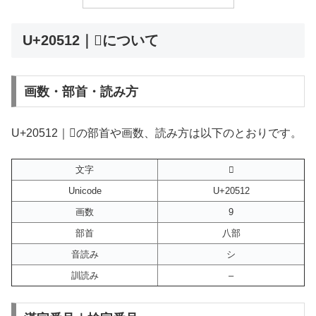
U+20512｜𠔒について
画数・部首・読み方
U+20512｜𠔒の部首や画数、読み方は以下のとおりです。
文字
𠔒
Unicode
U+20512
画数
9
部首
八部
音読み
シ
訓読み
–