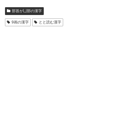
部首が凵部の漢字
9画の漢字
とと読む漢字