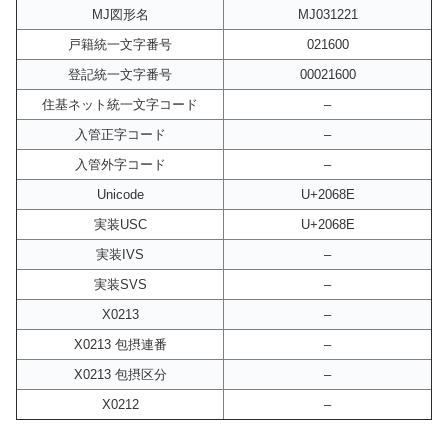
MJ図形名
MJ031221
戸籍統一文字番号
021600
登記統一文字番号
00021600
住基ネット統一文字コード
–
入管正字コード
–
入管外字コード
–
Unicode
U+2068E
実装USC
U+2068E
実装IVS
–
実装SVS
–
X0213
–
X0213 包摂連番
–
X0213 包摂区分
–
X0212
–