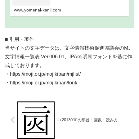
い難読漢字一覧分類｜画数順1画2画3画4画5画6画7
画8画9画10画11画12画13画14画15画16…
www.yomenai-kanji.com
■ 引用・著作
当サイトの文字データは、文字情報技術促進協議会のMJ
文字情報一覧表 Ver.006.01、IPAmj明朝フォントを基に作
成しております。
・https://moji.or.jp/mojikiban/mjlist/
・https://moji.or.jp/mojikiban/font/
U+20130｜𠄰の部首・画数・読み方