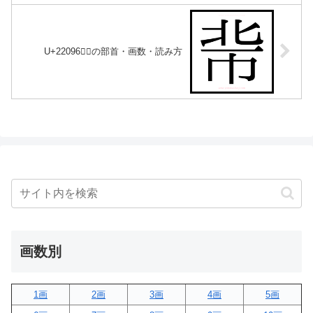
U+22096｜𢂖の部首・画数・読み方
画数別
1画
2画
3画
4画
5画