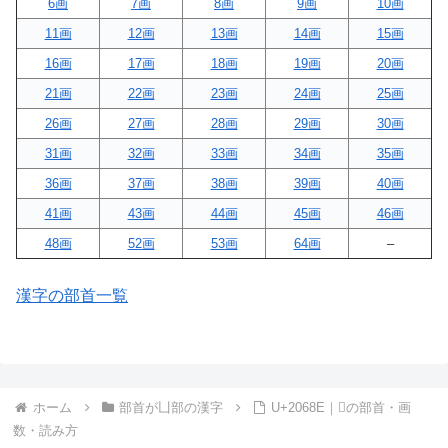
6画
7画
8画
9画
10画
11画
12画
13画
14画
15画
16画
17画
18画
19画
20画
21画
22画
23画
24画
25画
26画
27画
28画
29画
30画
31画
32画
33画
34画
35画
36画
37画
38画
39画
40画
41画
43画
44画
45画
46画
48画
52画
53画
64画
–
漢字の部首一覧
ホーム
部首が凵部の漢字
U+2068E｜𠚎の部首・画
数・読み方