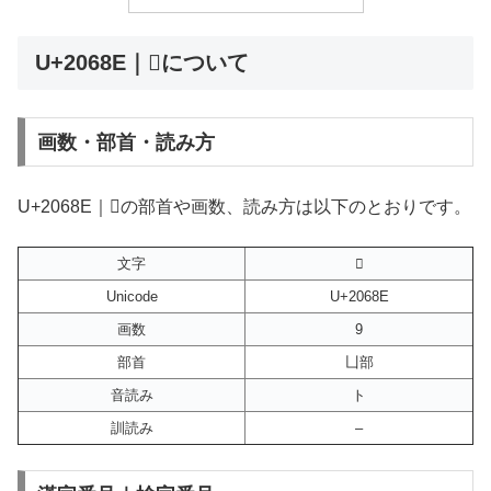
U+2068E｜𠚎について
画数・部首・読み方
U+2068E｜𠚎の部首や画数、読み方は以下のとおりです。
文字
𠚎
Unicode
U+2068E
画数
9
部首
凵部
音読み
ト
訓読み
–