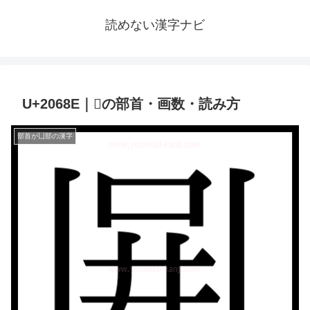
読めない漢字ナビ
U+2068E｜𠚎の部首・画数・読み方
部首が凵部の漢字