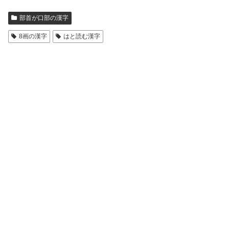
部首が口部の漢字
8画の漢字
はと読む漢字