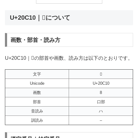
U+20C10｜𠰐について
画数・部首・読み方
U+20C10｜𠰐の部首や画数、読み方は以下のとおりです。
文字
𠰐
Unicode
U+20C10
画数
8
部首
口部
音読み
ハ
訓読み
–