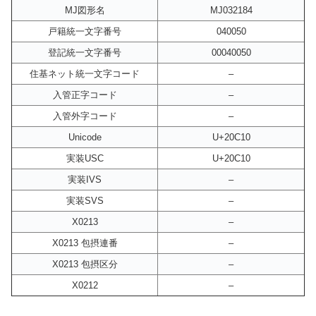
MJ図形名
MJ032184
戸籍統一文字番号
040050
登記統一文字番号
00040050
住基ネット統一文字コード
–
入管正字コード
–
入管外字コード
–
Unicode
U+20C10
実装USC
U+20C10
実装IVS
–
実装SVS
–
X0213
–
X0213 包摂連番
–
X0213 包摂区分
–
X0212
–