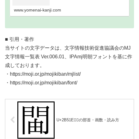
い難読漢字一覧分類｜画数順1画2画3画4画5画6画7
画8画9画10画11画12画13画14画15画16…
www.yomenai-kanji.com
■ 引用・著作
当サイトの文字データは、文字情報技術促進協議会のMJ
文字情報一覧表 Ver.006.01、IPAmj明朝フォントを基に作
成しております。
・https://moji.or.jp/mojikiban/mjlist/
・https://moji.or.jp/mojikiban/font/
U+2B51E｜𫔞の部首・画数・読み方