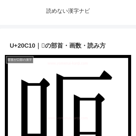
読めない漢字ナビ
U+20C10｜𠰐の部首・画数・読み方
部首が口部の漢字