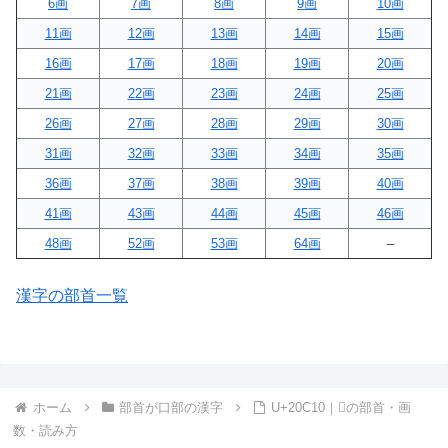
6画
7画
8画
9画
10画
11画
12画
13画
14画
15画
16画
17画
18画
19画
20画
21画
22画
23画
24画
25画
26画
27画
28画
29画
30画
31画
32画
33画
34画
35画
36画
37画
38画
39画
40画
41画
43画
44画
45画
46画
48画
52画
53画
64画
–
漢字の部首一覧
ホーム
部首が口部の漢字
U+20C10｜𠰐の部首・画
数・読み方