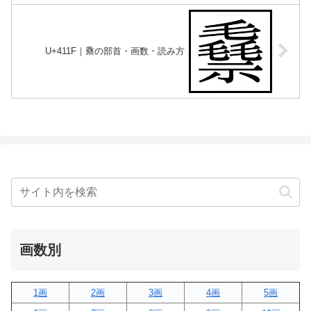
U+411F｜䄟の部首・画数・読み方
画数別
1画
2画
3画
4画
5画