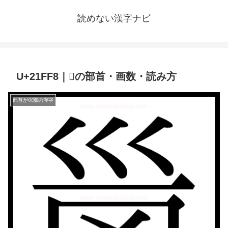
読めない漢字ナビ
U+21FF8｜𡿸の部首・画数・読み方
部首が巛部の漢字