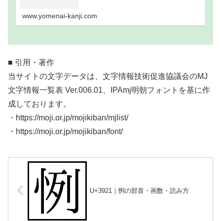
い難読漢字一覧分類｜画数順1画2画3画4画5画6画7
画8画9画10画11画12画13画14画15画16…
www.yomenai-kanji.com
■ 引用・著作
当サイトの文字データは、文字情報技術促進協議会のMJ
文字情報一覧表 Ver.006.01、IPAmj明朝フォントを基に作
成しております。
・https://moji.or.jp/mojikiban/mjlist/
・https://moji.or.jp/mojikiban/font/
U+3921｜㤡の部首・画数・読み方