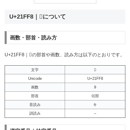
U+21FF8｜𡿸について
画数・部首・読み方
U+21FF8｜𡿸の部首や画数、読み方は以下のとおりです。
文字
𡿸
Unicode
U+21FF8
画数
9
部首
巛部
音読み
キ
訓読み
–