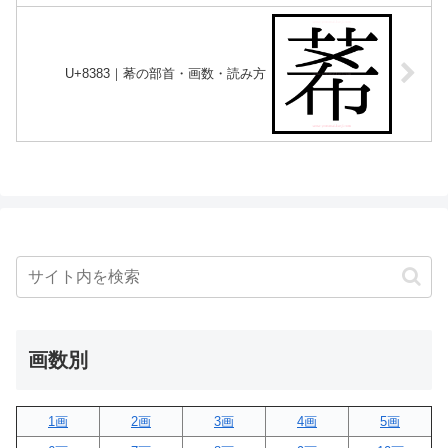
U+8383｜莃の部首・画数・読み方
画数別
1画
2画
3画
4画
5画