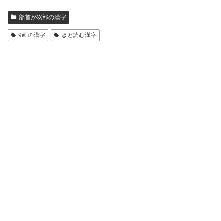
部首が巛部の漢字
9画の漢字
きと読む漢字