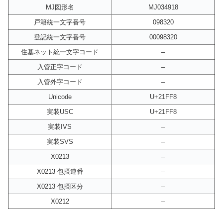
MJ図形名
MJ034918
戸籍統一文字番号
098320
登記統一文字番号
00098320
住基ネット統一文字コード
–
入管正字コード
–
入管外字コード
–
Unicode
U+21FF8
実装USC
U+21FF8
実装IVS
–
実装SVS
–
X0213
–
X0213 包摂連番
–
X0213 包摂区分
–
X0212
–