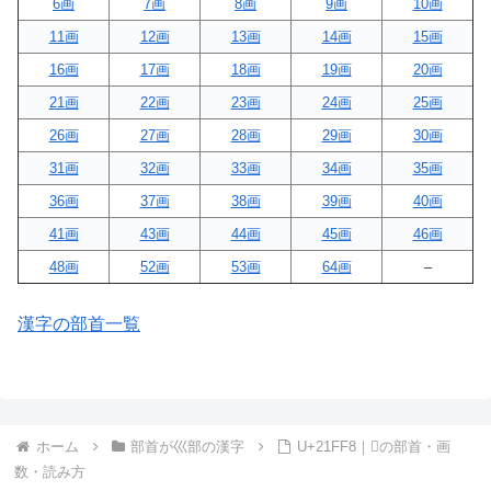
6画
7画
8画
9画
10画
11画
12画
13画
14画
15画
16画
17画
18画
19画
20画
21画
22画
23画
24画
25画
26画
27画
28画
29画
30画
31画
32画
33画
34画
35画
36画
37画
38画
39画
40画
41画
43画
44画
45画
46画
48画
52画
53画
64画
–
漢字の部首一覧
ホーム
部首が巛部の漢字
U+21FF8｜𡿸の部首・画
数・読み方