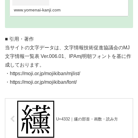
い難読漢字一覧分類｜画数順1画2画3画4画5画6画7
画8画9画10画11画12画13画14画15画16…
www.yomenai-kanji.com
■ 引用・著作
当サイトの文字データは、文字情報技術促進協議会のMJ
文字情報一覧表 Ver.006.01、IPAmj明朝フォントを基に作
成しております。
・https://moji.or.jp/mojikiban/mjlist/
・https://moji.or.jp/mojikiban/font/
U+4332｜䌲の部首・画数・読み方