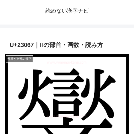
読めない漢字ナビ
U+23067｜𣁧の部首・画数・読み方
部首が文部の漢字