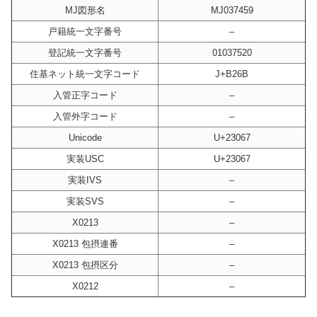
MJ図形名
MJ037459
戸籍統一文字番号
–
登記統一文字番号
01037520
住基ネット統一文字コード
J+B26B
入管正字コード
–
入管外字コード
–
Unicode
U+23067
実装USC
U+23067
実装IVS
–
実装SVS
–
X0213
–
X0213 包摂連番
–
X0213 包摂区分
–
X0212
–