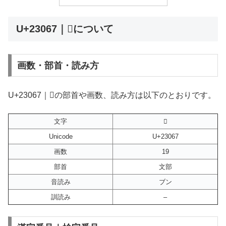
U+23067｜𣁧について
画数・部首・読み方
U+23067｜𣁧の部首や画数、読み方は以下のとおりです。
文字
𣁧
Unicode
U+23067
画数
19
部首
文部
音読み
ブン
訓読み
–