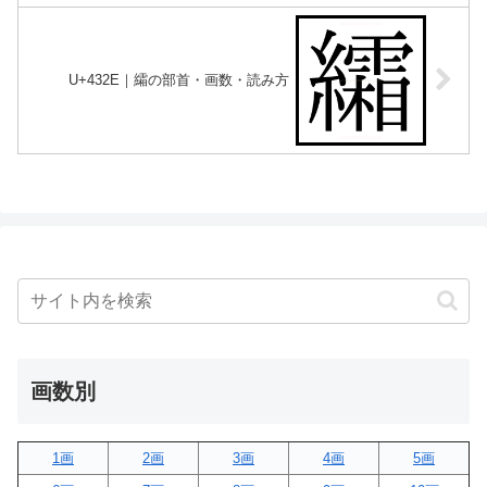
U+432E｜䌮の部首・画数・読み方
画数別
1画
2画
3画
4画
5画