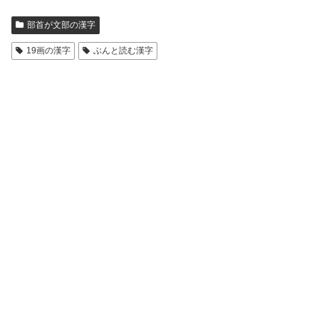
部首が文部の漢字
19画の漢字
ぶんと読む漢字