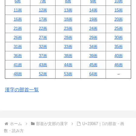
6画
7画
8画
9画
10画
11画
12画
13画
14画
15画
16画
17画
18画
19画
20画
21画
22画
23画
24画
25画
26画
27画
28画
29画
30画
31画
32画
33画
34画
35画
36画
37画
38画
39画
40画
41画
43画
44画
45画
46画
48画
52画
53画
64画
–
漢字の部首一覧
ホーム
部首が文部の漢字
U+23067｜𣁧の部首・画
数・読み方