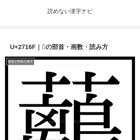
読めない漢字ナビ
U+2716F｜𧅯の部首・画数・読み方
部首が艸部の漢字