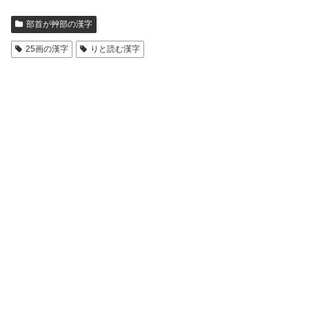
部首が艸部の漢字
25画の漢字
りと読む漢字