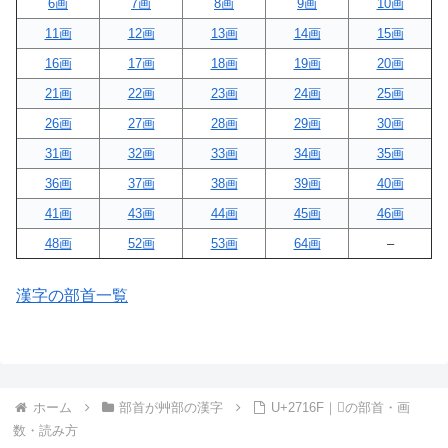
6画
7画
8画
9画
10画
11画
12画
13画
14画
15画
16画
17画
18画
19画
20画
21画
22画
23画
24画
25画
26画
27画
28画
29画
30画
31画
32画
33画
34画
35画
36画
37画
38画
39画
40画
41画
43画
44画
45画
46画
48画
52画
53画
64画
–
漢字の部首一覧
ホーム
部首が艸部の漢字
U+2716F｜𧅯の部首・画
数・読み方