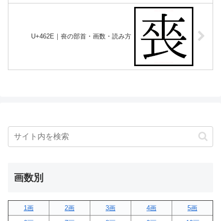
U+462E｜䘮の部首・画数・読み方
画数別
1画
2画
3画
4画
5画