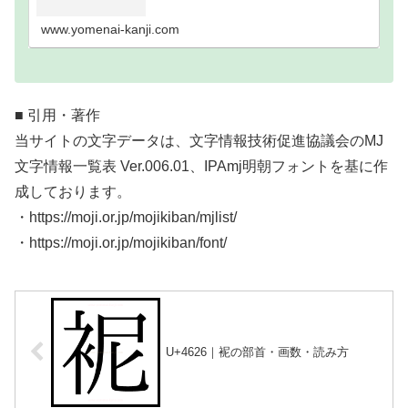
い難読漢字一覧分類｜画数順1画2画3画4画5画6画7
画8画9画10画11画12画13画14画15画16…
www.yomenai-kanji.com
■ 引用・著作
当サイトの文字データは、文字情報技術促進協議会のMJ
文字情報一覧表 Ver.006.01、IPAmj明朝フォントを基に作
成しております。
・https://moji.or.jp/mojikiban/mjlist/
・https://moji.or.jp/mojikiban/font/
U+4626｜䘦の部首・画数・読み方