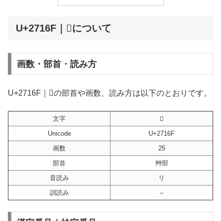
U+2716F｜𧅯について
画数・部首・読み方
U+2716F｜𧅯の部首や画数、読み方は以下のとおりです。
文字
𧅯
Unicode
U+2716F
画数
25
部首
艸部
音読み
リ
訓読み
–