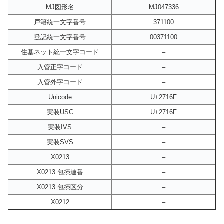
MJ図形名
MJ047336
戸籍統一文字番号
371100
登記統一文字番号
00371100
住基ネット統一文字コード
–
入管正字コード
–
入管外字コード
–
Unicode
U+2716F
実装USC
U+2716F
実装IVS
–
実装SVS
–
X0213
–
X0213 包摂連番
–
X0213 包摂区分
–
X0212
–