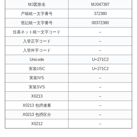
MJ図形名
MJ047397
戸籍統一文字番号
372380
登記統一文字番号
00372380
住基ネット統一文字コード
–
入管正字コード
–
入管外字コード
–
Unicode
U+271C2
実装USC
U+271C2
実装IVS
–
実装SVS
–
X0213
–
X0213 包摂連番
–
X0213 包摂区分
–
X0212
–