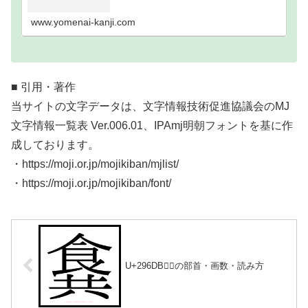
い難読漢字一覧分類｜画数順1画2画3画4画5画6画7
画8画9画10画11画12画13画14画15画16…
www.yomenai-kanji.com
■ 引用・著作
当サイトの文字データは、文字情報技術促進協議会のMJ
文字情報一覧表 Ver.006.01、IPAmj明朝フォントを基に作
成しております。
・https://moji.or.jp/mojikiban/mjlist/
・https://moji.or.jp/mojikiban/font/
U+296DB｜𩛛の部首・画数・読み方