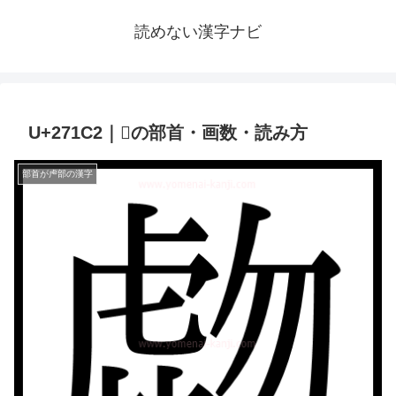
読めない漢字ナビ
U+271C2｜𧇂の部首・画数・読み方
部首が虍部の漢字