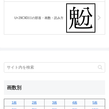
U+29C9D｜𩲝の部首・画数・読み方
画数別
1画
2画
3画
4画
5画