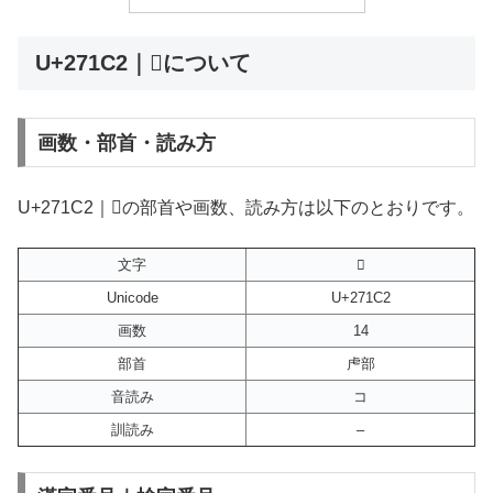
U+271C2｜𧇂について
画数・部首・読み方
U+271C2｜𧇂の部首や画数、読み方は以下のとおりです。
文字
𧇂
Unicode
U+271C2
画数
14
部首
虍部
音読み
コ
訓読み
–