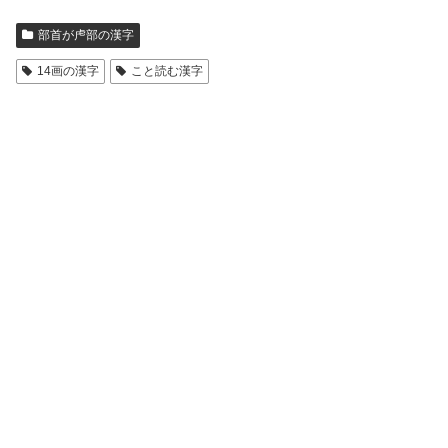
部首が虍部の漢字
14画の漢字
こと読む漢字