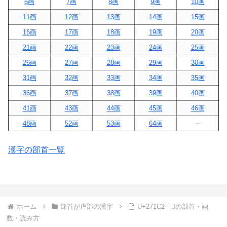
6画
7画
8画
9画
10画
11画
12画
13画
14画
15画
16画
17画
18画
19画
20画
21画
22画
23画
24画
25画
26画
27画
28画
29画
30画
31画
32画
33画
34画
35画
36画
37画
38画
39画
40画
41画
43画
44画
45画
46画
48画
52画
53画
64画
–
漢字の部首一覧
ホーム
部首が虍部の漢字
U+271C2｜𧇂の部首・画
数・読み方