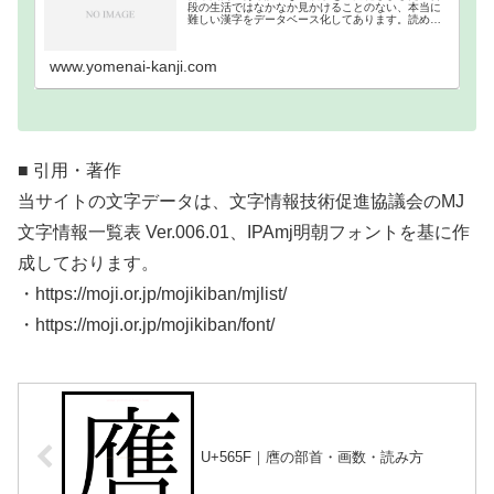
段の生活ではなかなか見かけることのない、本当に
難しい漢字をデータベース化してあります。読めな
い難読漢字一覧分類｜画数順1画2画3画4画5画6画7
画8画9画10画11画12画13画14画15画16…
www.yomenai-kanji.com
■ 引用・著作
当サイトの文字データは、文字情報技術促進協議会のMJ
文字情報一覧表 Ver.006.01、IPAmj明朝フォントを基に作
成しております。
・https://moji.or.jp/mojikiban/mjlist/
・https://moji.or.jp/mojikiban/font/
U+565F｜噟の部首・画数・読み方