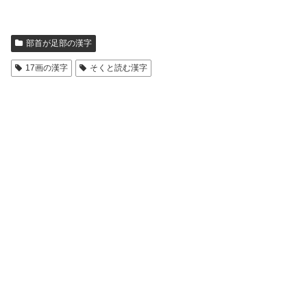
部首が足部の漢字
17画の漢字
そくと読む漢字