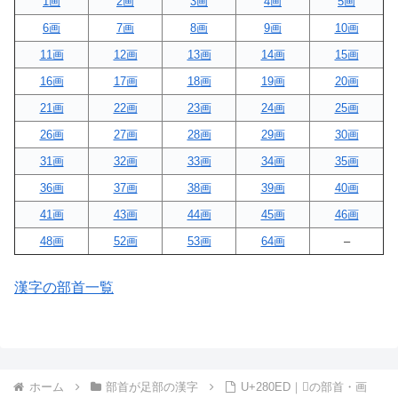
1画
2画
3画
4画
5画
6画
7画
8画
9画
10画
11画
12画
13画
14画
15画
16画
17画
18画
19画
20画
21画
22画
23画
24画
25画
26画
27画
28画
29画
30画
31画
32画
33画
34画
35画
36画
37画
38画
39画
40画
41画
43画
44画
45画
46画
48画
52画
53画
64画
–
漢字の部首一覧
ホーム
部首が足部の漢字
U+280ED｜𨃭の部首・画