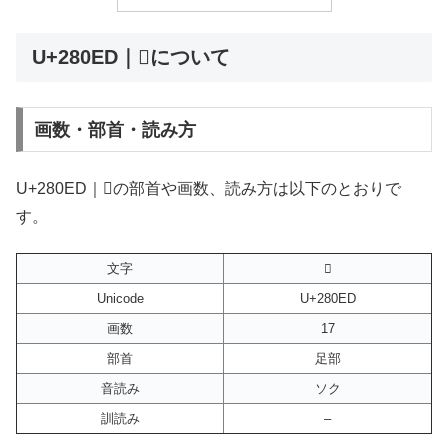
U+280ED｜𨃭について
画数・部首・読み方
U+280ED｜𨃭の部首や画数、読み方は以下のとおりで
す。
文字
𨃭
Unicode
U+280ED
画数
17
部首
足部
音読み
ソク
訓読み
–