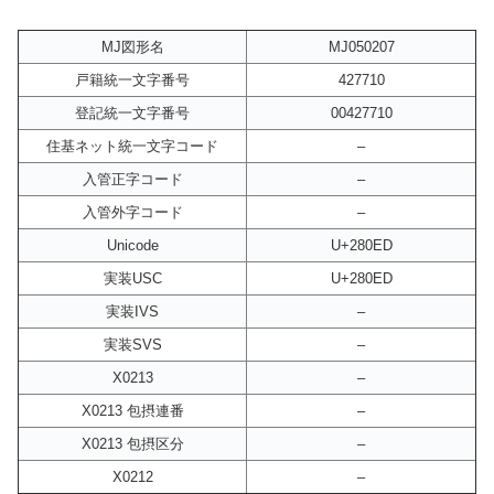
MJ図形名
MJ050207
戸籍統一文字番号
427710
登記統一文字番号
00427710
住基ネット統一文字コード
–
入管正字コード
–
入管外字コード
–
Unicode
U+280ED
実装USC
U+280ED
実装IVS
–
実装SVS
–
X0213
–
X0213 包摂連番
–
X0213 包摂区分
–
X0212
–