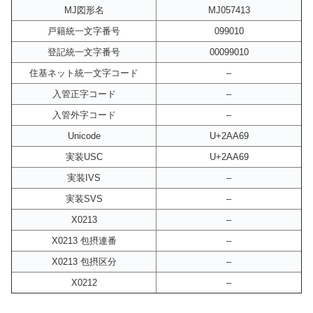
MJ図形名
MJ057413
戸籍統一文字番号
099010
登記統一文字番号
00099010
住基ネット統一文字コード
–
入管正字コード
–
入管外字コード
–
Unicode
U+2AA69
実装USC
U+2AA69
実装IVS
–
実装SVS
–
X0213
–
X0213 包摂連番
–
X0213 包摂区分
–
X0212
–