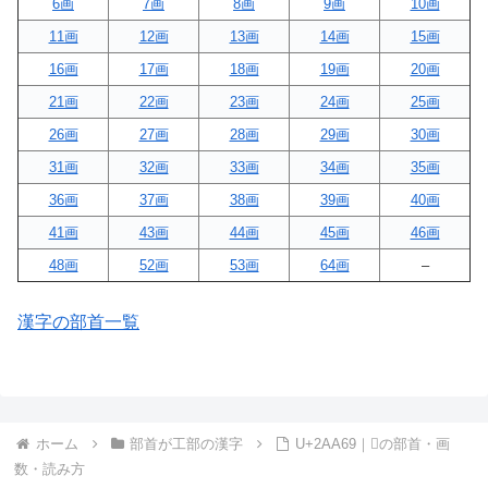
6画
7画
8画
9画
10画
11画
12画
13画
14画
15画
16画
17画
18画
19画
20画
21画
22画
23画
24画
25画
26画
27画
28画
29画
30画
31画
32画
33画
34画
35画
36画
37画
38画
39画
40画
41画
43画
44画
45画
46画
48画
52画
53画
64画
–
漢字の部首一覧
ホーム
部首が工部の漢字
U+2AA69｜𪩩の部首・画
数・読み方