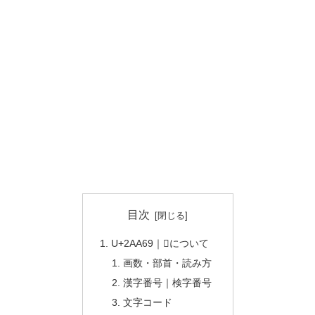
目次
U+2AA69｜𪩩について
画数・部首・読み方
漢字番号｜検字番号
文字コード