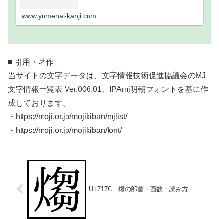
い難読漢字一覧分類｜画数順1画2画3画4画5画6画7
画8画9画10画11画12画13画14画15画16…
www.yomenai-kanji.com
■ 引用・著作
当サイトの文字データは、文字情報技術促進協議会のMJ
文字情報一覧表 Ver.006.01、IPAmj明朝フォントを基に作
成しております。
・https://moji.or.jp/mojikiban/mjlist/
・https://moji.or.jp/mojikiban/font/
U+717C｜煼の部首・画数・読み方