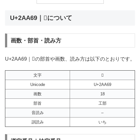
U+2AA69｜𪩩について
画数・部首・読み方
U+2AA69｜𪩩の部首や画数、読み方は以下のとおりです。
文字
𪩩
Unicode
U+2AA69
画数
18
部首
工部
音読み
–
訓読み
いち