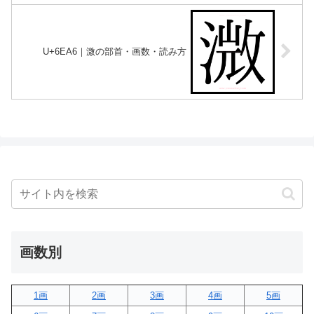
U+6EA6｜溦の部首・画数・読み方
画数別
1画
2画
3画
4画
5画