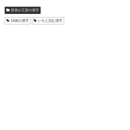
部首が工部の漢字
18画の漢字
いちと読む漢字