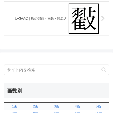
U+3AAC｜㪬の部首・画数・読み方
画数別
1画
2画
3画
4画
5画