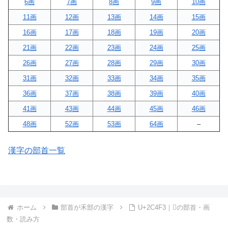
6画
7画
8画
9画
10画
11画
12画
13画
14画
15画
16画
17画
18画
19画
20画
21画
22画
23画
24画
25画
26画
27画
28画
29画
30画
31画
32画
33画
34画
35画
36画
37画
38画
39画
40画
41画
43画
44画
45画
46画
48画
52画
53画
64画
–
漢字の部首一覧
ホーム
部首が禾部の漢字
U+2C4F3｜𬓳の部首・画
数・読み方