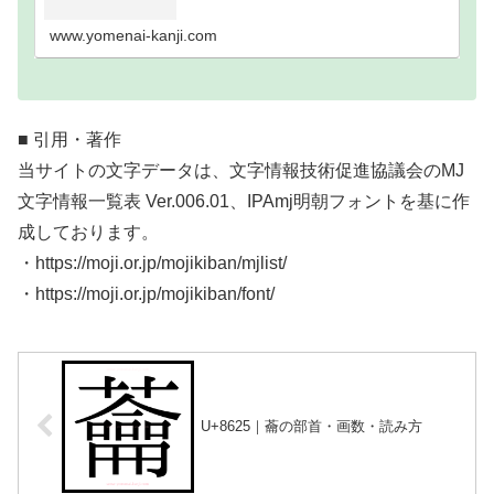
い難読漢字一覧分類｜画数順1画2画3画4画5画6画7
画8画9画10画11画12画13画14画15画16…
www.yomenai-kanji.com
■ 引用・著作
当サイトの文字データは、文字情報技術促進協議会のMJ
文字情報一覧表 Ver.006.01、IPAmj明朝フォントを基に作
成しております。
・https://moji.or.jp/mojikiban/mjlist/
・https://moji.or.jp/mojikiban/font/
U+8625｜蘥の部首・画数・読み方