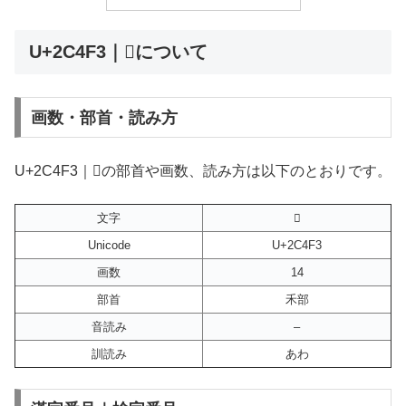
U+2C4F3｜𬓳について
画数・部首・読み方
U+2C4F3｜𬓳の部首や画数、読み方は以下のとおりです。
文字
𬓳
Unicode
U+2C4F3
画数
14
部首
禾部
音読み
–
訓読み
あわ