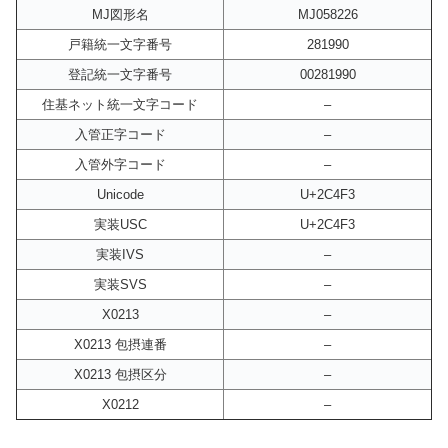
MJ図形名
MJ058226
戸籍統一文字番号
281990
登記統一文字番号
00281990
住基ネット統一文字コード
–
入管正字コード
–
入管外字コード
–
Unicode
U+2C4F3
実装USC
U+2C4F3
実装IVS
–
実装SVS
–
X0213
–
X0213 包摂連番
–
X0213 包摂区分
–
X0212
–