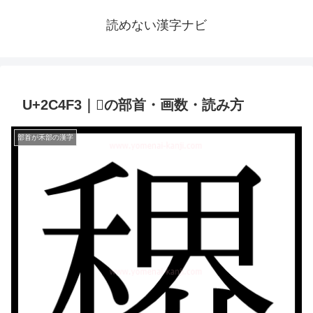
読めない漢字ナビ
U+2C4F3｜𬓳の部首・画数・読み方
部首が禾部の漢字