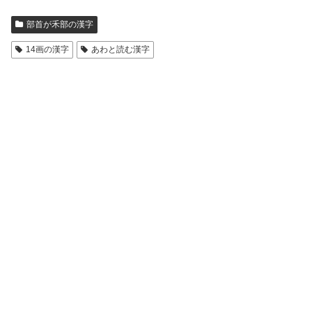
部首が禾部の漢字
14画の漢字
あわと読む漢字