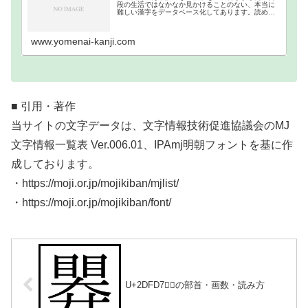
段の生活ではなかなか見かけることのない、本当に
難しい漢字をデータベース化してあります。読めな
い難読漢字一覧分類｜画数順1画2画3画4画5画6画7
画8画9画10画11画12画13画14画15画16…
www.yomenai-kanji.com
■ 引用・著作
当サイトの文字データは、文字情報技術促進協議会のMJ
文字情報一覧表 Ver.006.01、IPAmj明朝フォントを基に作
成しております。
・https://moji.or.jp/mojikiban/mjlist/
・https://moji.or.jp/mojikiban/font/
U+2DFD7｜𭿗の部首・画数・読み方