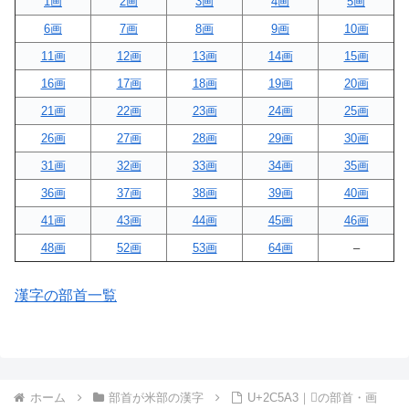
1画
2画
3画
4画
5画
6画
7画
8画
9画
10画
11画
12画
13画
14画
15画
16画
17画
18画
19画
20画
21画
22画
23画
24画
25画
26画
27画
28画
29画
30画
31画
32画
33画
34画
35画
36画
37画
38画
39画
40画
41画
43画
44画
45画
46画
48画
52画
53画
64画
–
漢字の部首一覧
ホーム
部首が米部の漢字
U+2C5A3｜𬖣の部首・画