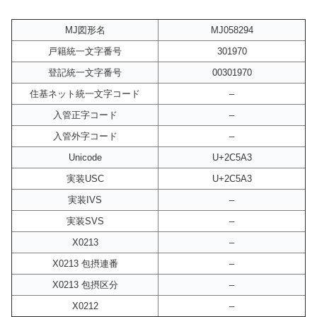
MJ図形名
MJ058294
戸籍統一文字番号
301970
登記統一文字番号
00301970
住基ネット統一文字コード
–
入管正字コード
–
入管外字コード
–
Unicode
U+2C5A3
実装USC
U+2C5A3
実装IVS
–
実装SVS
–
X0213
–
X0213 包摂連番
–
X0213 包摂区分
–
X0212
–