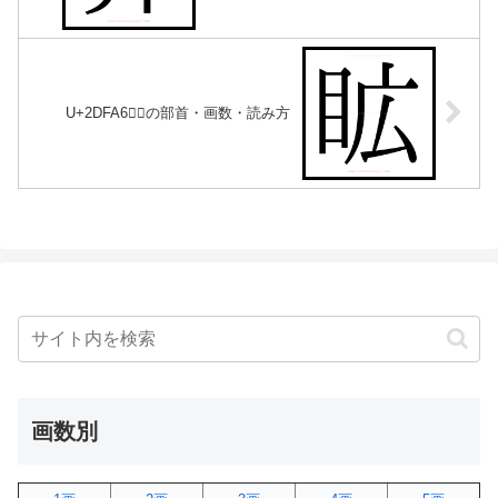
U+2DFA6｜𭾦の部首・画数・読み方
画数別