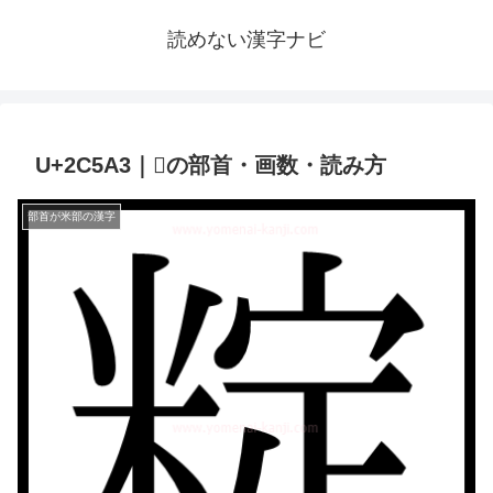
読めない漢字ナビ
U+2C5A3｜𬖣の部首・画数・読み方
部首が米部の漢字