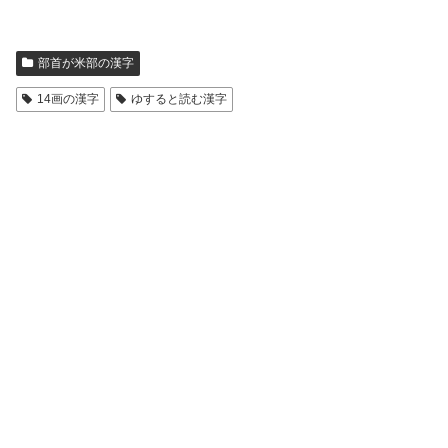
部首が米部の漢字
14画の漢字
ゆすると読む漢字