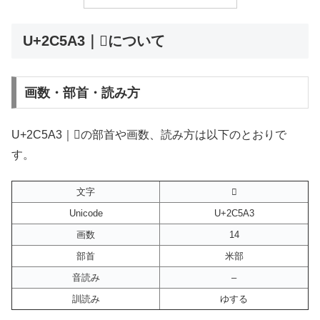
U+2C5A3｜𬖣について
画数・部首・読み方
U+2C5A3｜𬖣の部首や画数、読み方は以下のとおりで
す。
文字
𬖣
Unicode
U+2C5A3
画数
14
部首
米部
音読み
–
訓読み
ゆする