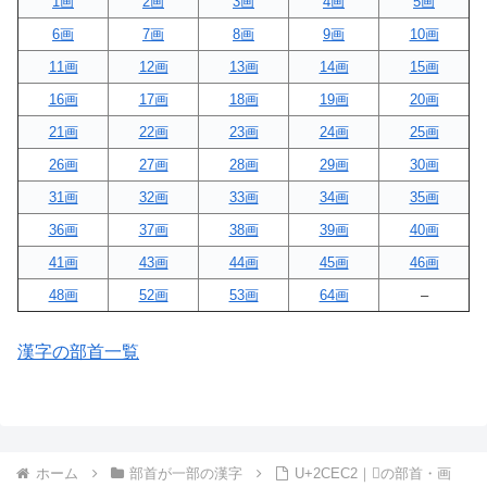
1画
2画
3画
4画
5画
6画
7画
8画
9画
10画
11画
12画
13画
14画
15画
16画
17画
18画
19画
20画
21画
22画
23画
24画
25画
26画
27画
28画
29画
30画
31画
32画
33画
34画
35画
36画
37画
38画
39画
40画
41画
43画
44画
45画
46画
48画
52画
53画
64画
–
漢字の部首一覧
ホーム
部首が一部の漢字
U+2CEC2｜𬻂の部首・画