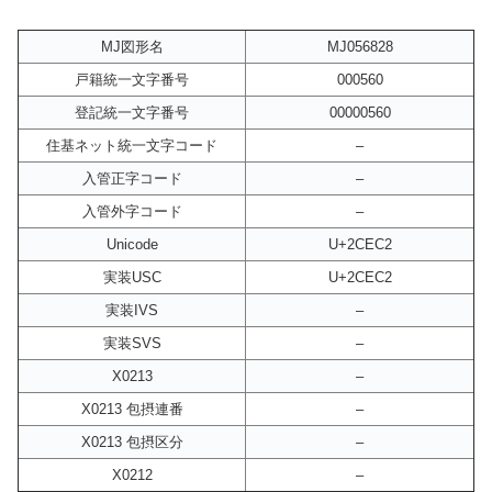
MJ図形名
MJ056828
戸籍統一文字番号
000560
登記統一文字番号
00000560
住基ネット統一文字コード
–
入管正字コード
–
入管外字コード
–
Unicode
U+2CEC2
実装USC
U+2CEC2
実装IVS
–
実装SVS
–
X0213
–
X0213 包摂連番
–
X0213 包摂区分
–
X0212
–