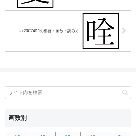
U+20C74｜𠱴の部首・画数・読み方
画数別