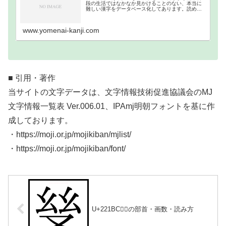
段の生活ではなかなか見かけることのない、本当に
難しい漢字をデータベース化してあります。読めな
い難読漢字一覧分類｜画数順1画2画3画4画5画6画7
画8画9画10画11画12画13画14画15画16…
www.yomenai-kanji.com
■ 引用・著作
当サイトの文字データは、文字情報技術促進協議会のMJ
文字情報一覧表 Ver.006.01、IPAmj明朝フォントを基に作
成しております。
・https://moji.or.jp/mojikiban/mjlist/
・https://moji.or.jp/mojikiban/font/
U+221BC｜𢆼の部首・画数・読み方