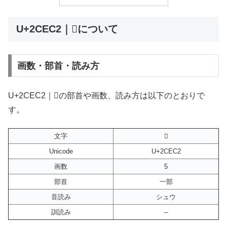
U+2CEC2｜𬻂について
画数・部首・読み方
U+2CEC2｜𬻂の部首や画数、読み方は以下のとおりで
す。
文字
𬻂
Unicode
U+2CEC2
画数
5
部首
一部
音読み
シュウ
訓読み
–