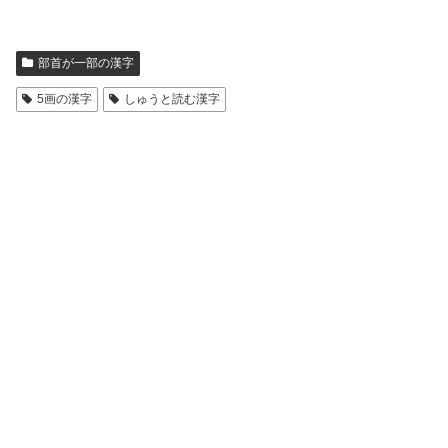
部首が一部の漢字
5画の漢字
しゅうと読む漢字