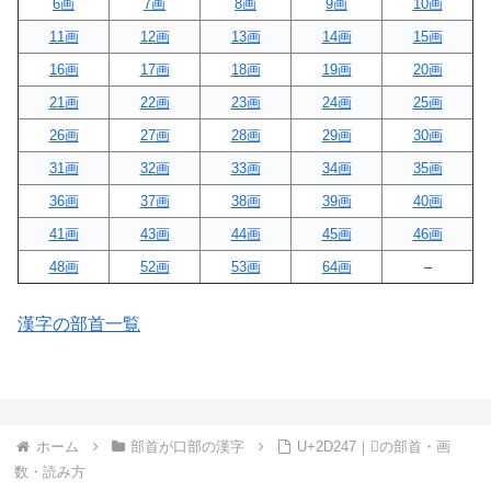
6画
7画
8画
9画
10画
11画
12画
13画
14画
15画
16画
17画
18画
19画
20画
21画
22画
23画
24画
25画
26画
27画
28画
29画
30画
31画
32画
33画
34画
35画
36画
37画
38画
39画
40画
41画
43画
44画
45画
46画
48画
52画
53画
64画
–
漢字の部首一覧
ホーム
部首が口部の漢字
U+2D247｜𭉇の部首・画
数・読み方