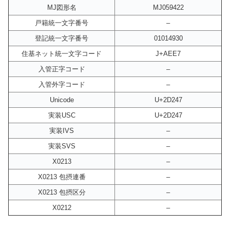
MJ図形名
MJ059422
戸籍統一文字番号
–
登記統一文字番号
01014930
住基ネット統一文字コード
J+AEE7
入管正字コード
–
入管外字コード
–
Unicode
U+2D247
実装USC
U+2D247
実装IVS
–
実装SVS
–
X0213
–
X0213 包摂連番
–
X0213 包摂区分
–
X0212
–