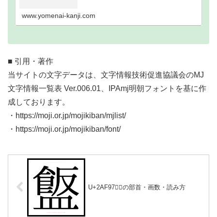
い難読漢字一覧分類｜画数順1画2画3画4画5画6画7
画8画9画10画11画12画13画14画15画16…
www.yomenai-kanji.com
■ 引用・著作
当サイトの文字データは、文字情報技術促進協議会のMJ
文字情報一覧表 Ver.006.01、IPAmj明朝フォントを基に作
成しております。
・https://moji.or.jp/mojikiban/mjlist/
・https://moji.or.jp/mojikiban/font/
U+2AF97｜𪾗の部首・画数・読み方