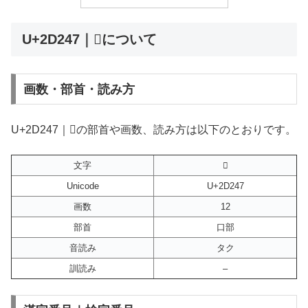
U+2D247｜𭉇について
画数・部首・読み方
U+2D247｜𭉇の部首や画数、読み方は以下のとおりです。
文字
𭉇
Unicode
U+2D247
画数
12
部首
口部
音読み
タク
訓読み
–