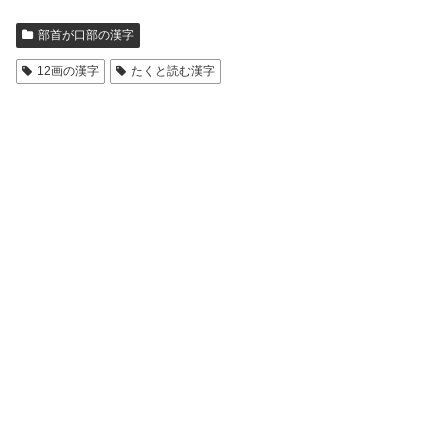
部首が口部の漢字
12画の漢字
たくと読む漢字