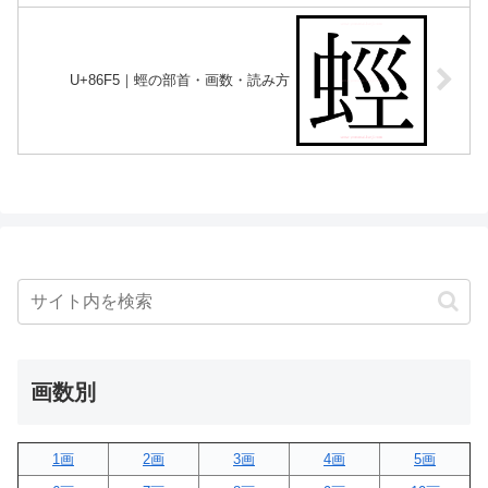
U+86F5｜蛵の部首・画数・読み方
画数別
1画
2画
3画
4画
5画