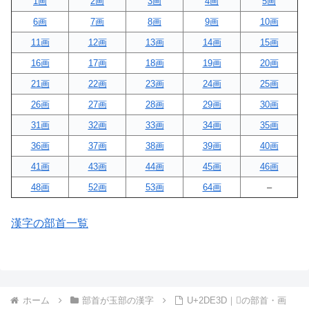
1画
2画
3画
4画
5画
6画
7画
8画
9画
10画
11画
12画
13画
14画
15画
16画
17画
18画
19画
20画
21画
22画
23画
24画
25画
26画
27画
28画
29画
30画
31画
32画
33画
34画
35画
36画
37画
38画
39画
40画
41画
43画
44画
45画
46画
48画
52画
53画
64画
–
漢字の部首一覧
ホーム
部首が玉部の漢字
U+2DE3D｜𭸽の部首・画