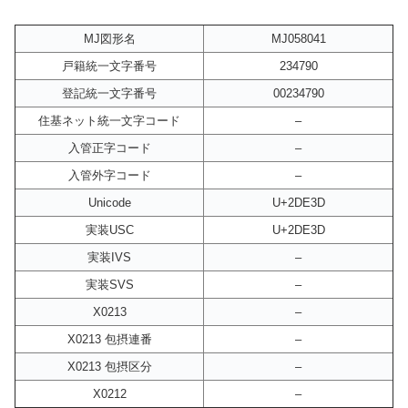
MJ図形名
MJ058041
戸籍統一文字番号
234790
登記統一文字番号
00234790
住基ネット統一文字コード
–
入管正字コード
–
入管外字コード
–
Unicode
U+2DE3D
実装USC
U+2DE3D
実装IVS
–
実装SVS
–
X0213
–
X0213 包摂連番
–
X0213 包摂区分
–
X0212
–