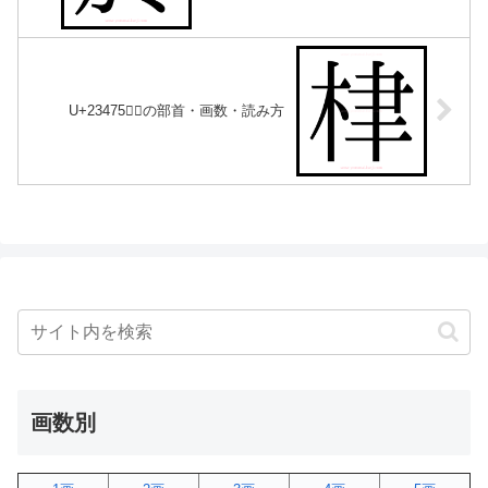
U+23475｜𣑵の部首・画数・読み方
画数別