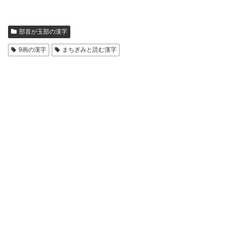
部首が玉部の漢字
9画の漢字
まちぎみと読む漢字