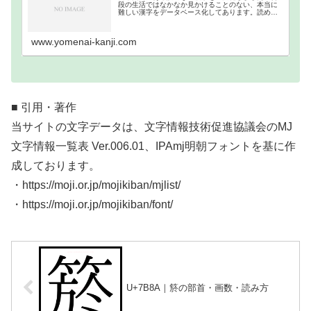
段の生活ではなかなか見かけることのない、本当に
難しい漢字をデータベース化してあります。読めな
い難読漢字一覧分類｜画数順1画2画3画4画5画6画7
画8画9画10画11画12画13画14画15画16…
www.yomenai-kanji.com
■ 引用・著作
当サイトの文字データは、文字情報技術促進協議会のMJ
文字情報一覧表 Ver.006.01、IPAmj明朝フォントを基に作
成しております。
・https://moji.or.jp/mojikiban/mjlist/
・https://moji.or.jp/mojikiban/font/
U+7B8A｜箊の部首・画数・読み方