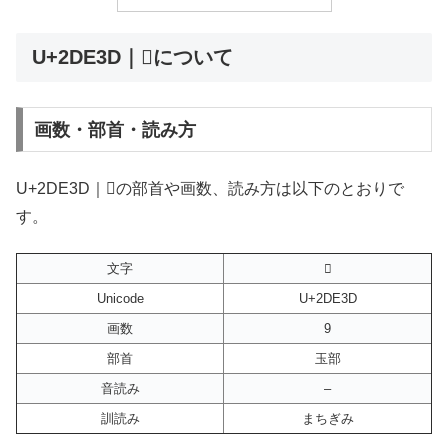
U+2DE3D｜𭸽について
画数・部首・読み方
U+2DE3D｜𭸽の部首や画数、読み方は以下のとおりで
す。
文字
𭸽
Unicode
U+2DE3D
画数
9
部首
玉部
音読み
–
訓読み
まちぎみ