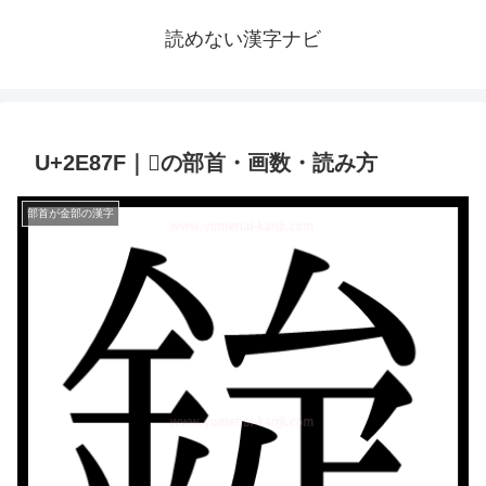
読めない漢字ナビ
U+2E87F｜𮡿の部首・画数・読み方
部首が金部の漢字