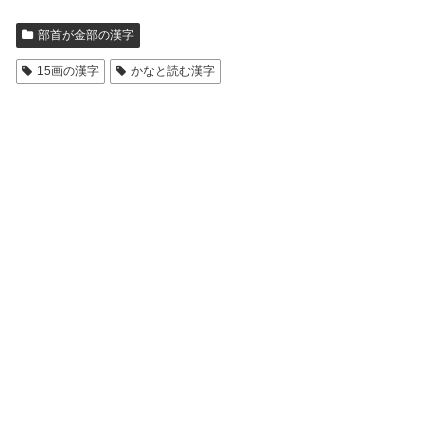
部首が金部の漢字
15画の漢字
かなと読む漢字