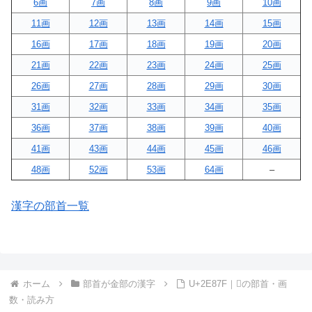
6画
7画
8画
9画
10画
11画
12画
13画
14画
15画
16画
17画
18画
19画
20画
21画
22画
23画
24画
25画
26画
27画
28画
29画
30画
31画
32画
33画
34画
35画
36画
37画
38画
39画
40画
41画
43画
44画
45画
46画
48画
52画
53画
64画
–
漢字の部首一覧
ホーム
部首が金部の漢字
U+2E87F｜𮡿の部首・画
数・読み方