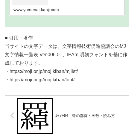
い難読漢字一覧分類｜画数順1画2画3画4画5画6画7
画8画9画10画11画12画13画14画15画16…
www.yomenai-kanji.com
■ 引用・著作
当サイトの文字データは、文字情報技術促進協議会のMJ
文字情報一覧表 Ver.006.01、IPAmj明朝フォントを基に作
成しております。
・https://moji.or.jp/mojikiban/mjlist/
・https://moji.or.jp/mojikiban/font/
U+7F84｜羄の部首・画数・読み方