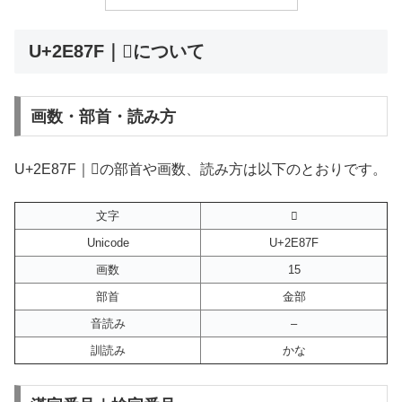
U+2E87F｜𮡿について
画数・部首・読み方
U+2E87F｜𮡿の部首や画数、読み方は以下のとおりです。
文字
𮡿
Unicode
U+2E87F
画数
15
部首
金部
音読み
–
訓読み
かな