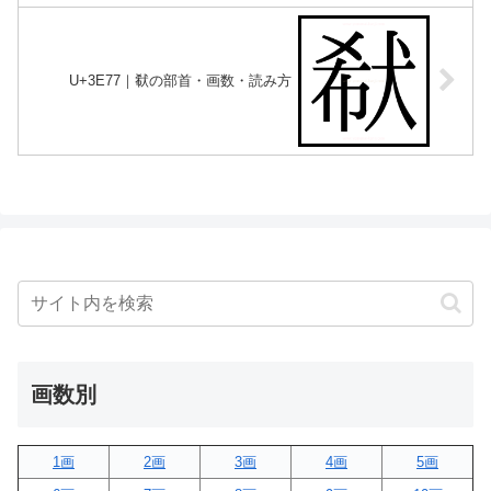
U+3E77｜㹷の部首・画数・読み方
画数別
1画
2画
3画
4画
5画