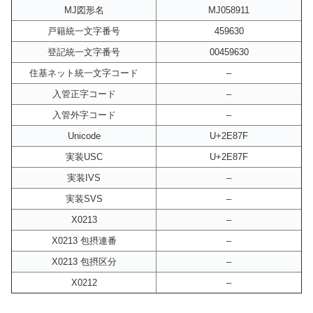
MJ図形名
MJ058911
戸籍統一文字番号
459630
登記統一文字番号
00459630
住基ネット統一文字コード
–
入管正字コード
–
入管外字コード
–
Unicode
U+2E87F
実装USC
U+2E87F
実装IVS
–
実装SVS
–
X0213
–
X0213 包摂連番
–
X0213 包摂区分
–
X0212
–