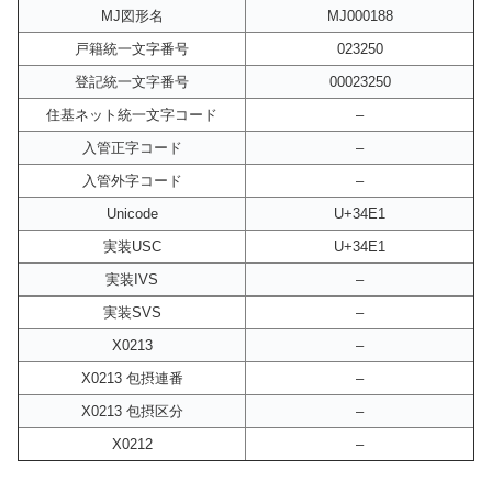
MJ図形名
MJ000188
戸籍統一文字番号
023250
登記統一文字番号
00023250
住基ネット統一文字コード
–
入管正字コード
–
入管外字コード
–
Unicode
U+34E1
実装USC
U+34E1
実装IVS
–
実装SVS
–
X0213
–
X0213 包摂連番
–
X0213 包摂区分
–
X0212
–