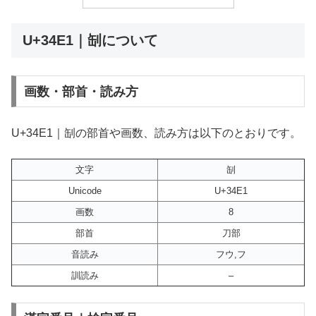
U+34E1｜㓡について
画数・部首・読み方
U+34E1｜㓡の部首や画数、読み方は以下のとおりです。
文字
㓡
Unicode
U+34E1
画数
8
部首
刀部
音読み
フウ,フ
訓読み
–