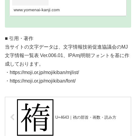
い難読漢字一覧分類｜画数順1画2画3画4画5画6画7
画8画9画10画11画12画13画14画15画16…
www.yomenai-kanji.com
■ 引用・著作
当サイトの文字データは、文字情報技術促進協議会のMJ
文字情報一覧表 Ver.006.01、IPAmj明朝フォントを基に作
成しております。
・https://moji.or.jp/mojikiban/mjlist/
・https://moji.or.jp/mojikiban/font/
U+4643｜䙃の部首・画数・読み方