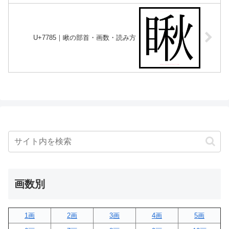
U+7785｜瞅の部首・画数・読み方
画数別
1画
2画
3画
4画
5画