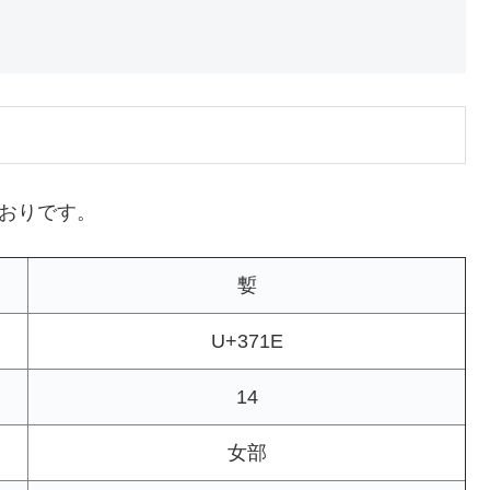
とおりです。
㜞
U+371E
14
女部