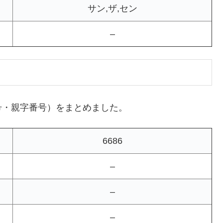
サン,ザ,セン
–
号・親字番号）をまとめました。
6686
–
–
–