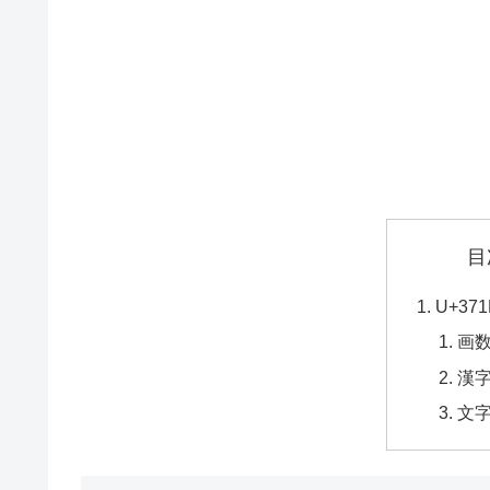
目
U+3
画
漢
文