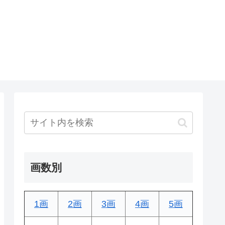
画数別
1画
2画
3画
4画
5画