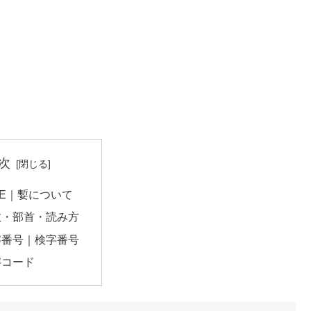
次
71E｜㜞について
数・部首・読み方
字番号｜検字番号
字コード