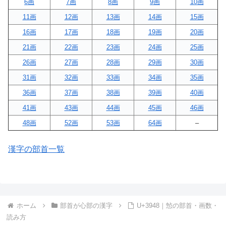
6画
7画
8画
9画
10画
11画
12画
13画
14画
15画
16画
17画
18画
19画
20画
21画
22画
23画
24画
25画
26画
27画
28画
29画
30画
31画
32画
33画
34画
35画
36画
37画
38画
39画
40画
41画
43画
44画
45画
46画
48画
52画
53画
64画
–
漢字の部首一覧
ホーム
部首が心部の漢字
U+3948｜㥈の部首・画数・
読み方