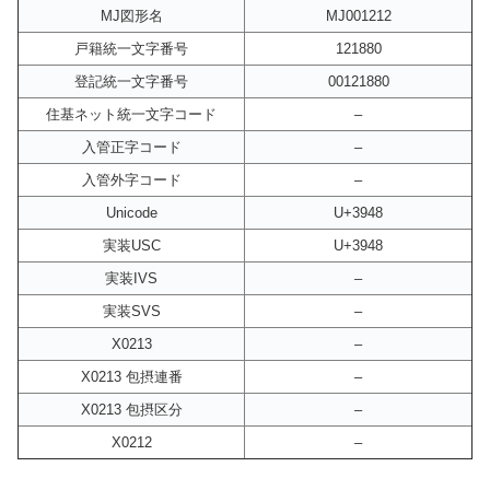
MJ図形名
MJ001212
戸籍統一文字番号
121880
登記統一文字番号
00121880
住基ネット統一文字コード
–
入管正字コード
–
入管外字コード
–
Unicode
U+3948
実装USC
U+3948
実装IVS
–
実装SVS
–
X0213
–
X0213 包摂連番
–
X0213 包摂区分
–
X0212
–