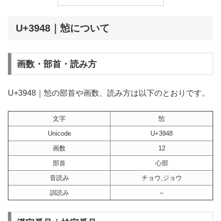
U+3948｜㥈について
画数・部首・読み方
U+3948｜㥈の部首や画数、読み方は以下のとおりです。
文字
㥈
Unicode
U+3948
画数
12
部首
心部
音読み
チョウ,ジョウ
訓読み
–