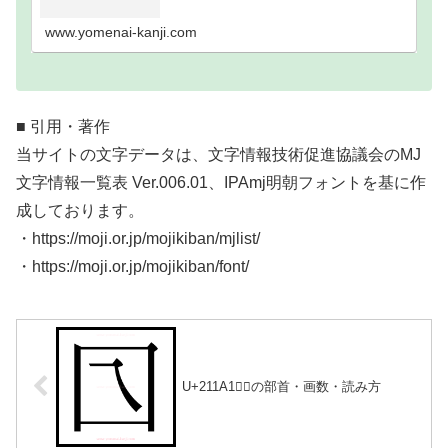
い難読漢字一覧分類｜画数順1画2画3画4画5画6画7
画8画9画10画11画12画13画14画15画16…
www.yomenai-kanji.com
■ 引用・著作
当サイトの文字データは、文字情報技術促進協議会のMJ
文字情報一覧表 Ver.006.01、IPAmj明朝フォントを基に作
成しております。
・https://moji.or.jp/mojikiban/mjlist/
・https://moji.or.jp/mojikiban/font/
U+211A1｜𡆡の部首・画数・読み方