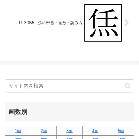
U+3DB5｜㶵の部首・画数・読み方
画数別
1画
2画
3画
4画
5画