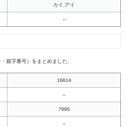
カイ,アイ
–
号・親字番号）をまとめました。
16614
–
7995
–