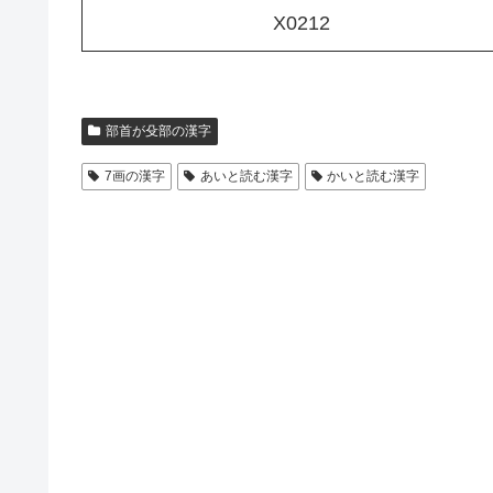
X0212
部首が殳部の漢字
7画の漢字
あいと読む漢字
かいと読む漢字