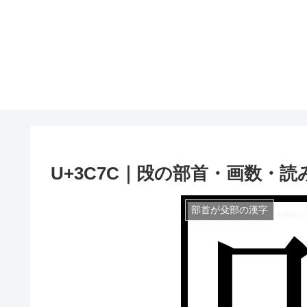
U+3C7C｜㱼の部首・画数・読
部首が殳部の漢字