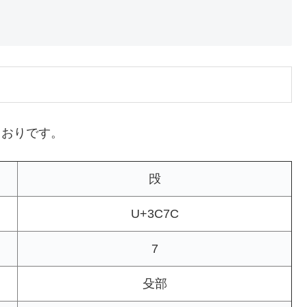
とおりです。
㱼
U+3C7C
7
殳部