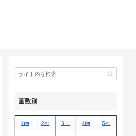
画数別
1画
2画
3画
4画
5画