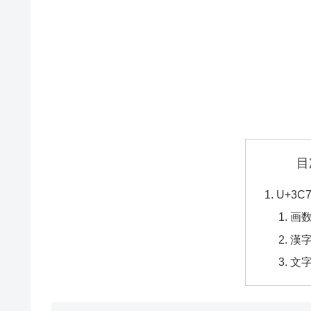
目
U+3
画
漢
文