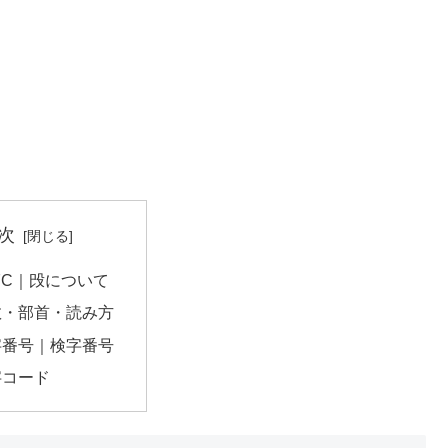
次
C7C｜㱼について
数・部首・読み方
字番号｜検字番号
字コード