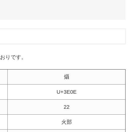
とおりです。
㸎
U+3E0E
22
火部