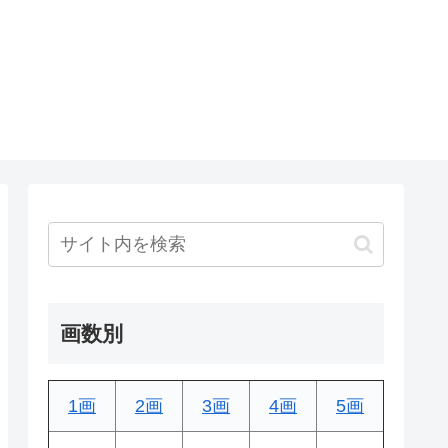
画数別
1画
2画
3画
4画
5画