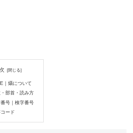
次
E0E｜㸎について
数・部首・読み方
字番号｜検字番号
字コード