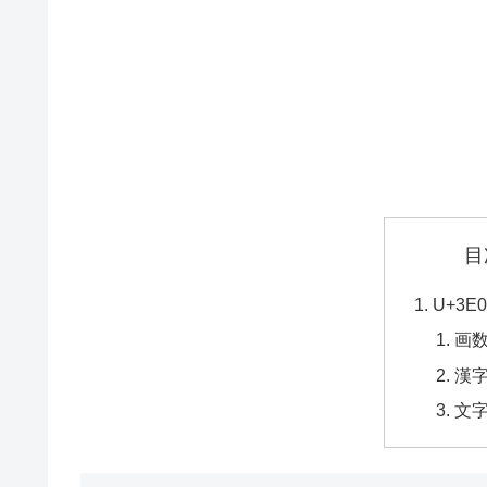
目
U+3
画
漢
文