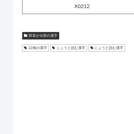
X0212
部首が火部の漢字
22画の漢字
じょうと読む漢字
にょうと読む漢字