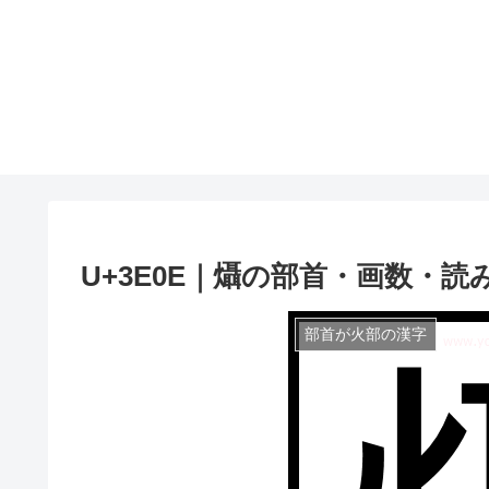
U+3E0E｜㸎の部首・画数・読
部首が火部の漢字