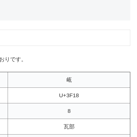
とおりです。
㼘
U+3F18
8
瓦部