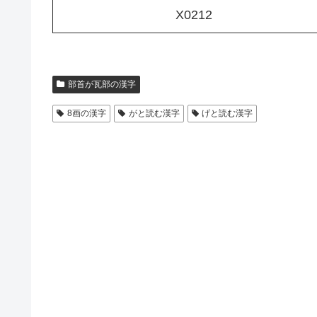
X0212
部首が瓦部の漢字
8画の漢字
がと読む漢字
げと読む漢字