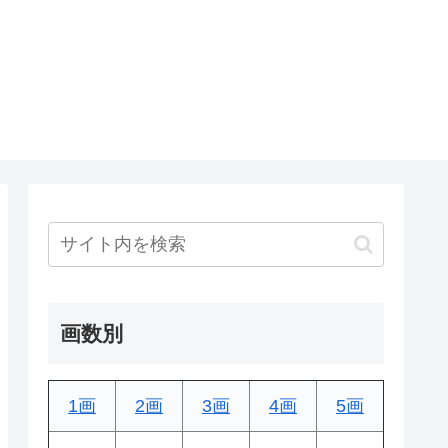
画数別
1画
2画
3画
4画
5画