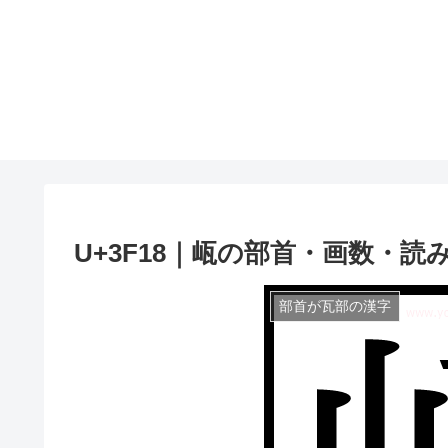
U+3F18｜㼘の部首・画数・読
部首が瓦部の漢字