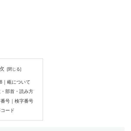
次
F18｜㼘について
数・部首・読み方
字番号｜検字番号
字コード