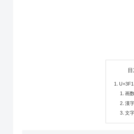
目
U+3
画
漢
文